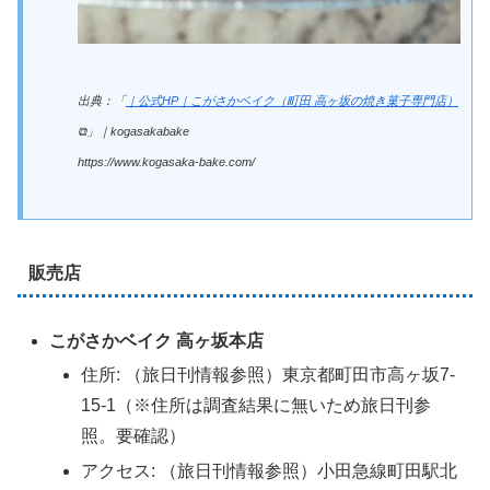
出典：「
｜公式HP｜こがさかベイク（町田 高ヶ坂の焼き菓子専門店）
⧉」｜kogasakabake
https://www.kogasaka-bake.com/
販売店
こがさかベイク 高ヶ坂本店
住所: （旅日刊情報参照）東京都町田市高ヶ坂7-
15-1（※住所は調査結果に無いため旅日刊参
照。要確認）
アクセス: （旅日刊情報参照）小田急線町田駅北