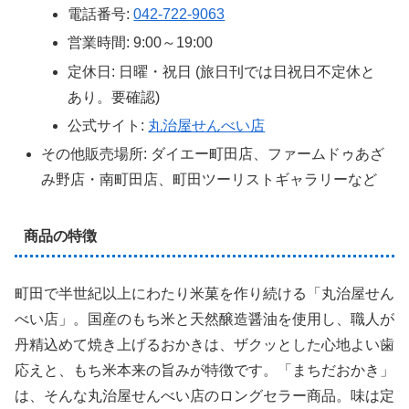
電話番号:
042-722-9063
営業時間: 9:00～19:00
定休日: 日曜・祝日 (旅日刊では日祝日不定休と
あり。要確認)
公式サイト:
丸治屋せんべい店
その他販売場所: ダイエー町田店、ファームドゥあざ
み野店・南町田店、町田ツーリストギャラリーなど
商品の特徴
町田で半世紀以上にわたり米菓を作り続ける「丸治屋せん
べい店」。国産のもち米と天然醸造醤油を使用し、職人が
丹精込めて焼き上げるおかきは、ザクッとした心地よい歯
応えと、もち米本来の旨みが特徴です。「まちだおかき」
は、そんな丸治屋せんべい店のロングセラー商品。味は定