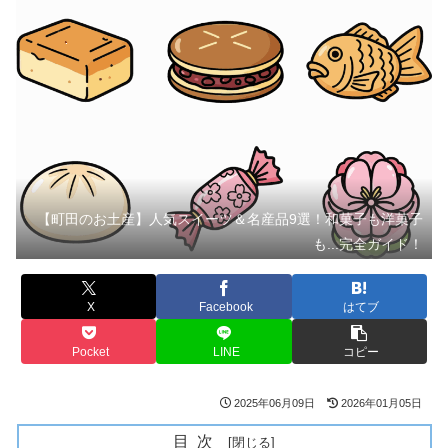
【町田のお土産】人気スイーツ＆名産品9選！和菓子も洋菓子
も...完全ガイド！
X
Facebook
はてブ
Pocket
LINE
コピー
2025年06月09日
2026年01月05日
目次