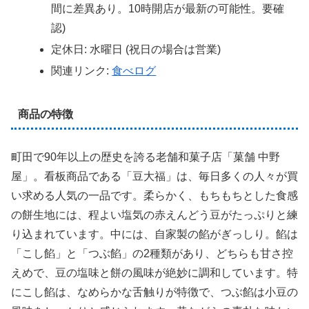
間に差異あり。10時開店が最新の可能性。要確
認)
定休日: 水曜日 (祝日の場合は営業)
関連リンク:
食べログ
商品の特徴
町田で90年以上の歴史を誇る老舗和菓子店「菓舗 中野
屋」。看板商品である「豆大福」は、毎日多くの人々が買
い求める人気の一品です。柔らかく、もちもちとした食感
の餅生地には、程よい塩気の赤えんどう豆がたっぷりと練
り込まれています。中には、自家製の餡がぎっしり。餡は
「こし餡」と「つぶ餡」の2種類があり、どちらも甘さ控
えめで、豆の塩味と餅の風味が絶妙に調和しています。特
にこし餡は、なめらかな舌触りが特徴で、つぶ餡は小豆の