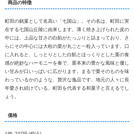
商品の特徴
町田の銘菓として名高い「七国山」。その名は、町田に実
在する七国山丘陵に由来します。薄く焼き上げられた皮の
中には、上品な甘さの白餡がたっぷりと詰まっており、さ
らにその中心には大粒の栗が丸ごと一粒入っています。口
に入れると、しっとりとした白餡とほっくりとした栗の食
感が絶妙なハーモニーを奏で、栗本来の豊かな風味と優し
い甘みが口いっぱいに広がります。まるで栗そのものを味
わっているかのような、贅沢な逸品です。地元の人々に長
年愛され続けている、町田を代表する和菓子と言えるでし
ょう。
価格
1個: 237円 (税込)