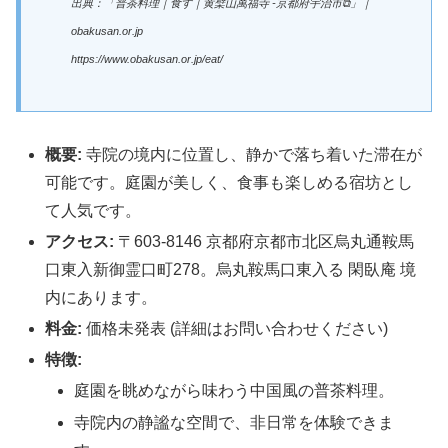
出典：「普茶料理｜食す｜黄檗山萬福寺 ‐京都府宇治市⧉」｜
obakusan.or.jp
https://www.obakusan.or.jp/eat/
概要:
寺院の境内に位置し、静かで落ち着いた滞在が
可能です。庭園が美しく、食事も楽しめる宿坊とし
て人気です。
アクセス:
〒603-8146 京都府京都市北区烏丸通鞍馬
口東入新御霊口町278。烏丸鞍馬口東入る 閑臥庵 境
内にあります。
料金:
価格未発表 (詳細はお問い合わせください)
特徴:
庭園を眺めながら味わう中国風の普茶料理。
寺院内の静謐な空間で、非日常を体験できま