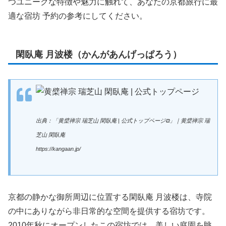
つユニークな特徴や魅力に触れて、あなたの京都旅行に最
適な宿坊 予約の参考にしてください。
閑臥庵 月波楼（かんがあんげっぱろう）
出典：「黄檗禅宗 瑞芝山 閑臥庵 | 公式トップページ⧉」｜黄檗禅宗 瑞
芝山 閑臥庵
https://kangaan.jp/
京都の静かな御所周辺に位置する閑臥庵 月波楼は、寺院
の中にありながら非日常的な空間を提供する宿坊です。
2010年秋にオープンしたこの宿坊では、美しい庭園を眺