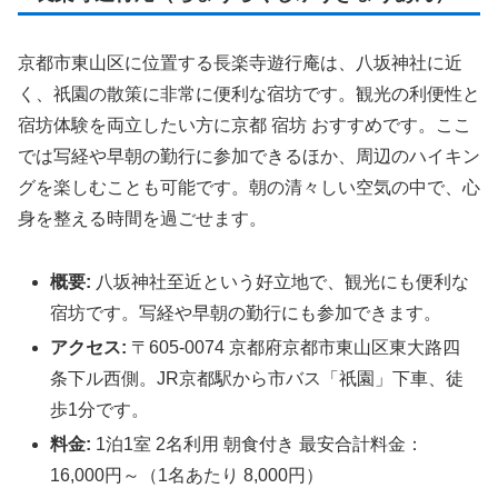
京都市東山区に位置する長楽寺遊行庵は、八坂神社に近
く、祇園の散策に非常に便利な宿坊です。観光の利便性と
宿坊体験を両立したい方に京都 宿坊 おすすめです。ここ
では写経や早朝の勤行に参加できるほか、周辺のハイキン
グを楽しむことも可能です。朝の清々しい空気の中で、心
身を整える時間を過ごせます。
概要:
八坂神社至近という好立地で、観光にも便利な
宿坊です。写経や早朝の勤行にも参加できます。
アクセス:
〒605-0074 京都府京都市東山区東大路四
条下ル西側。JR京都駅から市バス「祇園」下車、徒
歩1分です。
料金:
1泊1室 2名利用 朝食付き 最安合計料金：
16,000円～（1名あたり 8,000円）