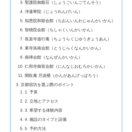
聖護院御殿荘（しょうごいんごてんそう）
浄蓮華院（じょうれんげいん）
知恩院和順会館（ちおんいんわじゅんかいかん）
智積院会館（ちしゃくいんかいかん）
長楽寺遊行庵（ちょうらくじゆうぎょうあん）
東寺洛南会館（とうじらくなんかいかん）
南禅会館（なんぜんかいかん）
仁和寺御室会館（にんなじおむろかいかん）
閑臥庵 月波楼（かんがあんげっぱろう）
京都宿坊を選ぶ際のポイント
1. 予算
2. 立地とアクセス
3. 希望する体験内容
4. 施設のタイプと設備
5. 予約方法