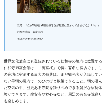
出典：「仁和寺宿坊 御室会館 | 世界遺産に泊まってみませんか？⧉」｜
仁和寺宿坊 御室会館
https://omurokaikan.jp/
世界文化遺産にも登録されている仁和寺の境内に位置する
仁和寺御室会館は、「御室桜」で特に有名な宿坊です。こ
の宿坊に宿泊する最大の特典は、まだ観光客が入場してい
ない早朝の境内で、のびのびと散策できること。朝の澄ん
だ空気の中、歴史ある寺院を独り占めできる贅沢な宿坊体
験ができます。龍安寺や妙心寺など、周辺の有名寺院巡り
も楽しめます。