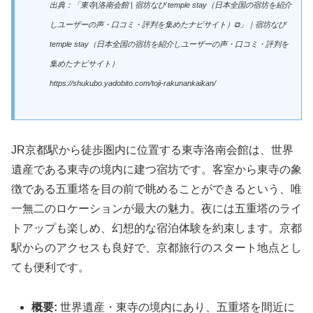
出典：「東寺|洛南会館 | 宿坊なび temple stay（日本全国の宿坊を紹介
しユーザーの声・口コミ・評判を集めたナビサイト）⧉」｜宿坊なび
temple stay（日本全国の宿坊を紹介しユーザーの声・口コミ・評判を
集めたナビサイト）
https://shukubo.yadobito.com/toji-rakunankaikan/
JR京都駅から徒歩圏内に位置する東寺洛南会館は、世界
遺産である東寺の境内に建つ宿坊です。客室から東寺の象
徴である五重塔を目の前で眺めることができるという、唯
一無二のロケーションが最大の魅力。夜には五重塔のライ
トアップも楽しめ、幻想的な宿泊体験を約束します。京都
駅からのアクセスも良好で、京都旅行のスタート地点とし
ても便利です。
概要:
世界遺産・東寺の境内にあり、五重塔を間近に