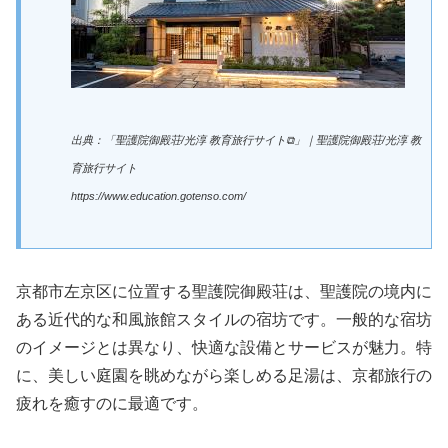
出典：「聖護院御殿荘/光淳 教育旅行サイト⧉」｜聖護院御殿荘/光淳 教
育旅行サイト
https://www.education.gotenso.com/
京都市左京区に位置する聖護院御殿荘は、聖護院の境内に
ある近代的な和風旅館スタイルの宿坊です。一般的な宿坊
のイメージとは異なり、快適な設備とサービスが魅力。特
に、美しい庭園を眺めながら楽しめる足湯は、京都旅行の
疲れを癒すのに最適です。