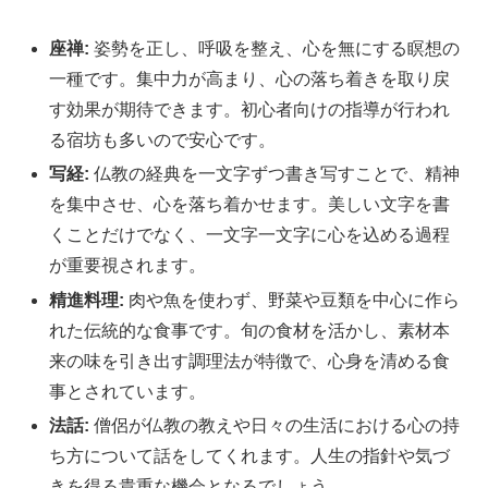
座禅:
姿勢を正し、呼吸を整え、心を無にする瞑想の
一種です。集中力が高まり、心の落ち着きを取り戻
す効果が期待できます。初心者向けの指導が行われ
る宿坊も多いので安心です。
写経:
仏教の経典を一文字ずつ書き写すことで、精神
を集中させ、心を落ち着かせます。美しい文字を書
くことだけでなく、一文字一文字に心を込める過程
が重要視されます。
精進料理:
肉や魚を使わず、野菜や豆類を中心に作ら
れた伝統的な食事です。旬の食材を活かし、素材本
来の味を引き出す調理法が特徴で、心身を清める食
事とされています。
法話:
僧侶が仏教の教えや日々の生活における心の持
ち方について話をしてくれます。人生の指針や気づ
きを得る貴重な機会となるでしょう。