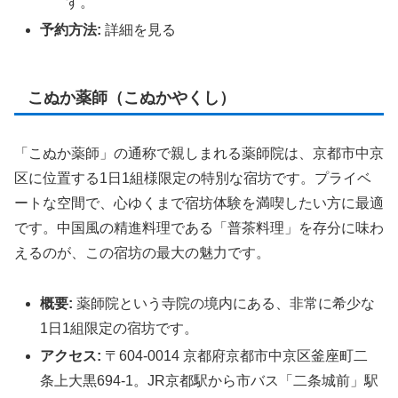
す。
予約方法:
詳細を見る
こぬか薬師（こぬかやくし）
「こぬか薬師」の通称で親しまれる薬師院は、京都市中京
区に位置する1日1組様限定の特別な宿坊です。プライベ
ートな空間で、心ゆくまで宿坊体験を満喫したい方に最適
です。中国風の精進料理である「普茶料理」を存分に味わ
えるのが、この宿坊の最大の魅力です。
概要:
薬師院という寺院の境内にある、非常に希少な
1日1組限定の宿坊です。
アクセス:
〒604-0014 京都府京都市中京区釜座町二
条上大黒694-1。JR京都駅から市バス「二条城前」駅