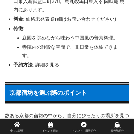
口東入新御霊口町278。烏丸鞍馬口東入る 閑臥庵 境
内にあります。
料金:
価格未発表 (詳細はお問い合わせください)
特徴:
庭園を眺めながら味わう中国風の普茶料理。
寺院内の静謐な空間で、非日常を体験できま
す。
予約方法:
詳細を見る
京都宿坊を選ぶ際のポイント
数ある京都の宿坊の中から、自分にぴったりの場所を見つ
けるためには、いくつかのポイントを押さえておくことが
全ての記事
イベント紹介
トレンド・用語紹介
観光地紹介
重要です。あなたの京都旅行をより充実させるために、以