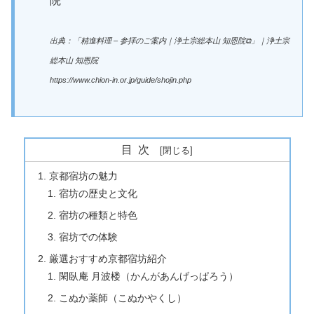
出典：「精進料理 – 参拝のご案内｜浄土宗総本山 知恩院⧉」｜浄土宗
総本山 知恩院
https://www.chion-in.or.jp/guide/shojin.php
目次
京都宿坊の魅力
宿坊の歴史と文化
宿坊の種類と特色
宿坊での体験
厳選おすすめ京都宿坊紹介
閑臥庵 月波楼（かんがあんげっぱろう）
こぬか薬師（こぬかやくし）