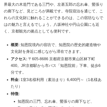
界最大の木造門である三門や、左甚五郎の忘れ傘、鶯張り
の廊下など、見どころが満載です。寺院宿泊を通じて、こ
れらの文化財に触れることができるのは、この宿坊ならで
はの魅力と言えるでしょう。八坂神社や円山公園にも近
く、京都観光の拠点としても便利です。
概要:
知恩院境内の宿坊で、知恩院の歴史的建造物や
文化財を身近に感じながら滞在できます。
アクセス:
〒605-8686 京都府京都市東山区林下町
400。JR京都駅から市バス「知恩院前」下車、徒歩6
分です。
料金:
1室3名様利用（素泊まり）6,400円～（1名様あ
たり）
特徴:
知恩院の三門、忘れ傘、鶯張りの廊下など、