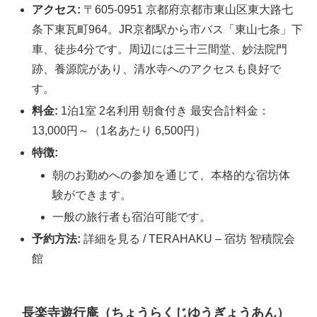
アクセス:
〒605-0951 京都府京都市東山区東大路七
条下東瓦町964。JR京都駅から市バス「東山七条」下
車、徒歩4分です。周辺には三十三間堂、妙法院門
跡、養源院があり、清水寺へのアクセスも良好で
す。
料金:
1泊1室 2名利用 朝食付き 最安合計料金：
13,000円～（1名あたり 6,500円）
特徴:
朝のお勤めへの参加を通じて、本格的な宿坊体
験ができます。
一般の旅行者も宿泊可能です。
予約方法:
詳細を見る / TERAHAKU – 宿坊 智積院会
館
長楽寺遊行庵（ちょうらくじゆうぎょうあん）