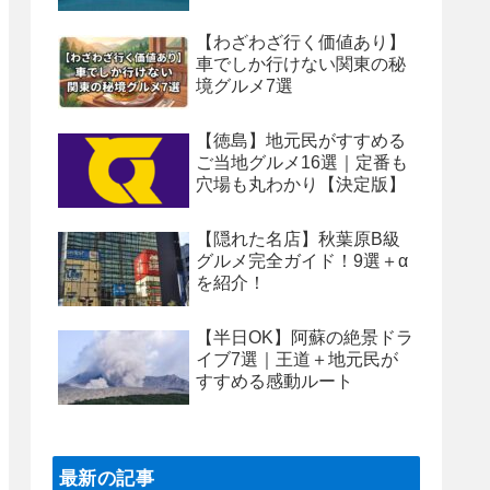
【わざわざ行く価値あり】
車でしか行けない関東の秘
境グルメ7選
【徳島】地元民がすすめる
ご当地グルメ16選｜定番も
穴場も丸わかり【決定版】
【隠れた名店】秋葉原B級
グルメ完全ガイド！9選＋α
を紹介！
【半日OK】阿蘇の絶景ドラ
イブ7選｜王道＋地元民が
すすめる感動ルート
最新の記事