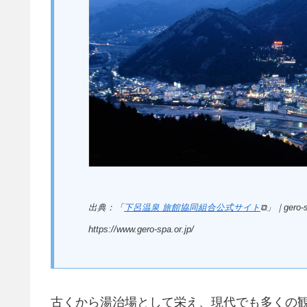
出典：「
下呂温泉 旅館協同組合公式サイト
⧉」｜gero-sp
https://www.gero-spa.or.jp/
古くから湯治場として栄え、現代でも多くの