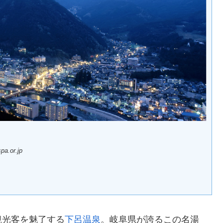
a.or.jp
観光客を魅了する
下呂温泉
。岐阜県が誇るこの名湯