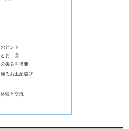
ス
ス
めのヒント
のとお土産
はの美食を堪能
ち帰るお土産選び
方
の体験と交流