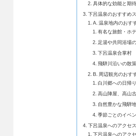
具体的な効能と期
下呂温泉のおすすめ
A. 温泉地内のおす
有名な旅館・ホ
足湯や共同浴場
下呂温泉合掌村
飛騨川沿いの散
B. 周辺観光のおす
白川郷への日帰
高山陣屋、高山
自然豊かな飛騨
季節ごとのイベ
下呂温泉へのアクセ
下呂温泉へのアク