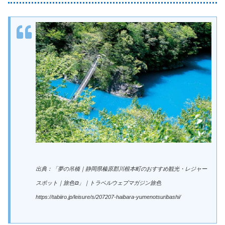
出典：「夢の吊橋｜静岡県榛原郡川根本町のおすすめ観光・レジャー
スポット｜旅色⧉」｜トラベルウェブマガジン旅色
https://tabiiro.jp/leisure/s/207207-haibara-yumenotsuribashi/