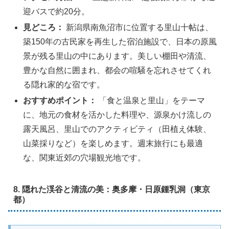
迎バスで約20分。
見どころ：
新潟県南魚沼市に位置する里山十帖は、
築150年の古民家を再生した宿泊施設で、日本の原風
景が残る里山の中にあります。美しい棚田や清流、
豊かな自然に囲まれ、都会の喧騒を忘れさせてくれ
る隠れ家的な宿です。
おすすめポイント：
「食と温泉と里山」をテーマ
に、地元の食材を活かした料理や、源泉かけ流しの
露天風呂、里山でのアクティビティ（田植え体験、
山菜採りなど）を楽しめます。週末旅行にも最適
な、関東近郊の穴場観光地です。
8. 隠れた渓谷と清流の美：奥多摩・日原鍾乳洞（東京
都）