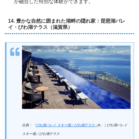
が融合した特別な体験ができます。
14. 豊かな自然に囲まれた湖畔の隠れ家：琵琶湖バレ
イ・びわ湖テラス（滋賀県）
出典：「
びわ湖バレイ スキー場／びわ湖テラス –
⧉」｜びわ湖バレイ
スキー場／びわ湖テラス