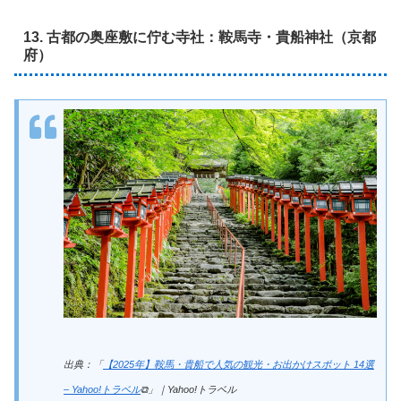
13. 古都の奥座敷に佇む寺社：鞍馬寺・貴船神社（京都
府）
出典：「
【2025年】鞍馬・貴船で人気の観光・お出かけスポット 14選
– Yahoo!トラベル
⧉」｜Yahoo!トラベル