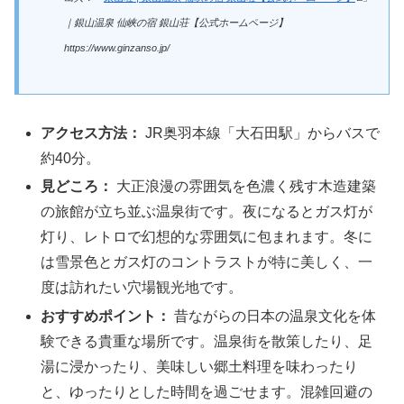
｜銀山温泉 仙峡の宿 銀山荘【公式ホームページ】
https://www.ginzanso.jp/
アクセス方法：
JR奥羽本線「大石田駅」からバスで
約40分。
見どころ：
大正浪漫の雰囲気を色濃く残す木造建築
の旅館が立ち並ぶ温泉街です。夜になるとガス灯が
灯り、レトロで幻想的な雰囲気に包まれます。冬に
は雪景色とガス灯のコントラストが特に美しく、一
度は訪れたい穴場観光地です。
おすすめポイント：
昔ながらの日本の温泉文化を体
験できる貴重な場所です。温泉街を散策したり、足
湯に浸かったり、美味しい郷土料理を味わったり
と、ゆったりとした時間を過ごせます。混雑回避の