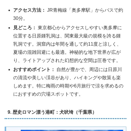
アクセス方法：
JR青梅線「奥多摩駅」からバスで約
30分。
見どころ：
東京都心からアクセスしやすい奥多摩に
位置する日原鍾乳洞は、関東最大級の規模を誇る鍾
乳洞です。洞窟内は年間を通して約11度と涼しく、
夏場の混雑回避にも最適。神秘的な地下世界が広が
り、ライトアップされた幻想的な空間は圧巻です。
おすすめポイント：
自然が豊かで、周辺には日原川
の清流や美しい渓谷があり、ハイキングや散策も楽
しめます。特に梅雨の時期や6月旅行で涼を求めるの
におすすめの穴場スポットです。
9. 歴史ロマン漂う港町：犬吠埼（千葉県）