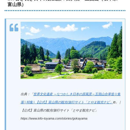
富山県）
出典：「
世界文化遺産 ～なつかしき日本の原風景～五箇山合掌造り集
落 | 特集 | 【公式】富山県の観光/旅行サイト「とやま観光ナビ」
⧉」｜
【公式】富山県の観光/旅行サイト「とやま観光ナビ」
https://www.info-toyama.com/stories/gokayama