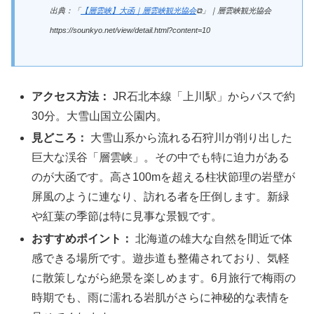
出典：「
【層雲峡】大函｜層雲峡観光協会
⧉」｜層雲峡観光協会
https://sounkyo.net/view/detail.html?content=10
アクセス方法：
JR石北本線「上川駅」からバスで約
30分。大雪山国立公園内。
見どころ：
大雪山系から流れる石狩川が削り出した
巨大な渓谷「層雲峡」。その中でも特に迫力がある
のが大函です。高さ100mを超える柱状節理の岩壁が
屏風のように連なり、訪れる者を圧倒します。新緑
や紅葉の季節は特に見事な景観です。
おすすめポイント：
北海道の雄大な自然を間近で体
感できる場所です。遊歩道も整備されており、気軽
に散策しながら絶景を楽しめます。6月旅行で梅雨の
時期でも、雨に濡れる岩肌がさらに神秘的な表情を