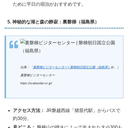
ために平日の宿泊がおすすめです。
5. 神秘的な湖と森の静寂：裏磐梯（福島県）
出典：「
裏磐梯ビジターセンター | 磐梯朝日国立公園（福島県）
⧉」｜
裏磐梯ビジターセンター
https://urabandai-vc.jp/
アクセス方法：
JR磐越西線「猪苗代駅」からバスで
約30分。
見どころ：
磐梯山の噴火によって生まれた大小300も