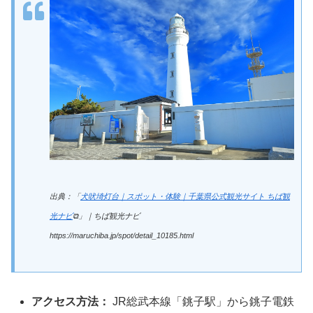
出典：「
犬吠埼灯台｜スポット・体験｜千葉県公式観光サイト ちば観
光ナビ
⧉」｜ちば観光ナビ
https://maruchiba.jp/spot/detail_10185.html
アクセス方法：
JR総武本線「銚子駅」から銚子電鉄