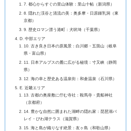
7. 都心からすぐの里山体験：里山十帖（新潟県）
8. 隠れた渓谷と清流の美：奥多摩・日原鍾乳洞（東
京都）
9. 歴史ロマン漂う港町：犬吠埼（千葉県）
D. 中部エリア
10. 古き良き日本の原風景：白川郷・五箇山（岐阜
県・富山県）
11. 日本アルプスの麓に広がる秘境：寸又峡（静岡
県）
12. 海の幸と歴史ある温泉街：和倉温泉（石川県）
E. 近畿エリア
13. 古都の奥座敷に佇む寺社：鞍馬寺・貴船神社
（京都府）
14. 豊かな自然に囲まれた湖畔の隠れ家：琵琶湖バ
レイ・びわ湖テラス（滋賀県）
15. 海と島が織りなす絶景：友ヶ島（和歌山県）