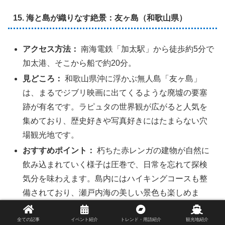
15. 海と島が織りなす絶景：友ヶ島（和歌山県）
アクセス方法：
南海電鉄「加太駅」から徒歩約5分で
加太港、そこから船で約20分。
見どころ：
和歌山県沖に浮かぶ無人島「友ヶ島」
は、まるでジブリ映画に出てくるような廃墟の要塞
跡が有名です。ラピュタの世界観が広がると人気を
集めており、歴史好きや写真好きにはたまらない穴
場観光地です。
おすすめポイント：
朽ちた赤レンガの建物が自然に
飲み込まれていく様子は圧巻で、日常を忘れて探検
気分を味わえます。島内にはハイキングコースも整
備されており、瀬戸内海の美しい景色も楽しめま
す。週末旅行にも最適な、非日常を体験できる旅行
スポットです。
全ての記事
イベント紹介
トレンド・用語紹介
観光地紹介