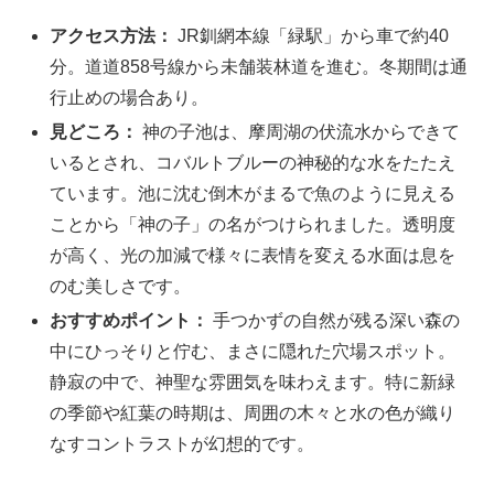
アクセス方法：
JR釧網本線「緑駅」から車で約40
分。道道858号線から未舗装林道を進む。冬期間は通
行止めの場合あり。
見どころ：
神の子池は、摩周湖の伏流水からできて
いるとされ、コバルトブルーの神秘的な水をたたえ
ています。池に沈む倒木がまるで魚のように見える
ことから「神の子」の名がつけられました。透明度
が高く、光の加減で様々に表情を変える水面は息を
のむ美しさです。
おすすめポイント：
手つかずの自然が残る深い森の
中にひっそりと佇む、まさに隠れた穴場スポット。
静寂の中で、神聖な雰囲気を味わえます。特に新緑
の季節や紅葉の時期は、周囲の木々と水の色が織り
なすコントラストが幻想的です。