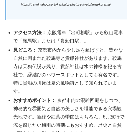
https://travel.yahoo.co.jp/kanko/prefecture-kyoto/area-kurama/
アクセス方法：
京阪電車「出町柳駅」から叡山電車
で「鞍馬駅」または「貴船口駅」。
見どころ：
京都市内から少し足を延ばすと、豊かな
自然に囲まれた鞍馬寺と貴船神社があります。鞍馬
寺は天狗伝説が残り、貴船神社は水の神様を祀る古
社で、縁結びのパワースポットとしても有名です。
特に貴船の川床は夏の風物詩として知られていま
す。
おすすめポイント：
京都市内の混雑回避をしつつ、
神秘的な雰囲気と自然の美しさを堪能できる穴場観
光地です。新緑や紅葉の季節はもちろん、6月旅行で
涼を感じたい梅雨の時期にもおすすめ。歴史と自然