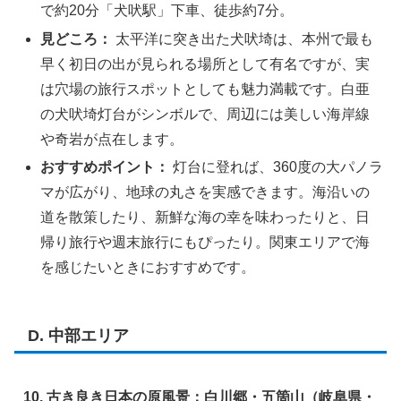
で約20分「犬吠駅」下車、徒歩約7分。
見どころ：
太平洋に突き出た犬吠埼は、本州で最も
早く初日の出が見られる場所として有名ですが、実
は穴場の旅行スポットとしても魅力満載です。白亜
の犬吠埼灯台がシンボルで、周辺には美しい海岸線
や奇岩が点在します。
おすすめポイント：
灯台に登れば、360度の大パノラ
マが広がり、地球の丸さを実感できます。海沿いの
道を散策したり、新鮮な海の幸を味わったりと、日
帰り旅行や週末旅行にもぴったり。関東エリアで海
を感じたいときにおすすめです。
D. 中部エリア
10. 古き良き日本の原風景：白川郷・五箇山（岐阜県・