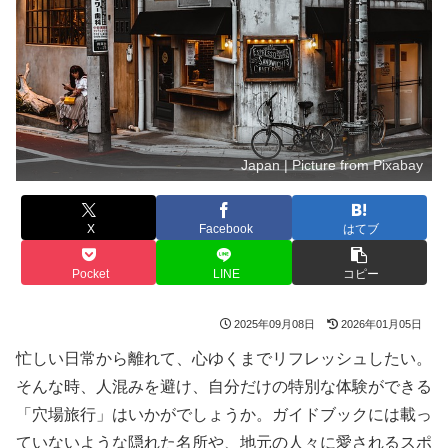
Japan | Picture from Pixabay
X
Facebook
はてブ
Pocket
LINE
コピー
2025年09月08日
2026年01月05日
忙しい日常から離れて、心ゆくまでリフレッシュしたい。
そんな時、人混みを避け、自分だけの特別な体験ができる
「穴場旅行」はいかがでしょうか。ガイドブックには載っ
ていないような隠れた名所や、地元の人々に愛されるスポ