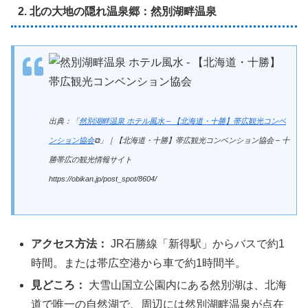
2. 北の大地の隠れ温泉郷：然別湖畔温泉
出典：「
然別湖畔温泉 ホテル風水 – 【北海道・十勝】帯広観光コンベ
ンション協会
⧉」｜【北海道・十勝】帯広観光コンベンション協会 – 十
勝帯広の観光情報サイト
https://obikan.jp/post_spot/8604/
アクセス方法：
JR石勝線「新得駅」からバスで約1
時間。または帯広空港から車で約1時間半。
見どころ：
大雪山国立公園内にある然別湖は、北海
道で唯一の自然湖で、周辺には然別湖畔温泉が点在