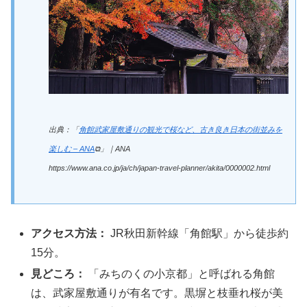
出典：「
角館武家屋敷通りの観光で桜など、古き良き日本の街並みを
楽しむ – ANA
⧉」｜ANA
https://www.ana.co.jp/ja/ch/japan-travel-planner/akita/0000002.html
アクセス方法：
JR秋田新幹線「角館駅」から徒歩約
15分。
見どころ：
「みちのくの小京都」と呼ばれる角館
は、武家屋敷通りが有名です。黒塀と枝垂れ桜が美