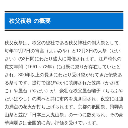
秩父夜祭 の概要
秩父夜祭は、秩父の総社である秩父神社の例大祭として、
毎年12月2日の宵宮（よいみや）と12月3日の大祭（たい
さい）の2日間にわたり盛大に開催されます。江戸時代の
寛文年間（1661～72年）には既に祭りが存在していたと
され、300年以上の長きにわたり受け継がれてきた伝統あ
る祭りです。提灯で煌びやかに装飾された笠鉾（かさぼ
こ）や屋台（やたい）が、豪壮な秩父屋台囃子（ちちぶや
たいばやし）の調べと共に市内を曳き回され、夜空には迫
力満点の花火が打ち上げられます。京都の祇園祭、飛騨高
山祭と並び「日本三大曳山祭」の一つに数えられ、その豪
華絢爛さは全国的に高い評価を受けています。