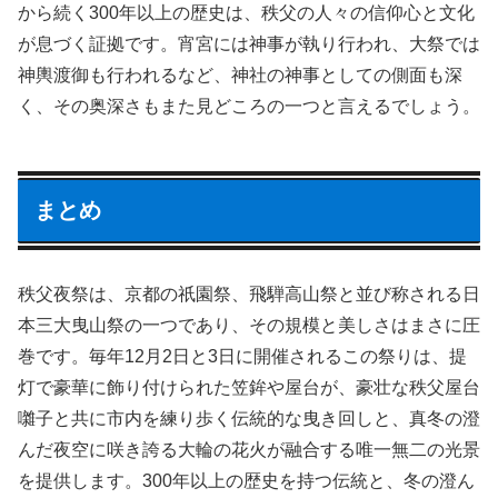
から続く300年以上の歴史は、秩父の人々の信仰心と文化
が息づく証拠です。宵宮には神事が執り行われ、大祭では
神輿渡御も行われるなど、神社の神事としての側面も深
く、その奥深さもまた見どころの一つと言えるでしょう。
まとめ
秩父夜祭は、京都の祇園祭、飛騨高山祭と並び称される日
本三大曳山祭の一つであり、その規模と美しさはまさに圧
巻です。毎年12月2日と3日に開催されるこの祭りは、提
灯で豪華に飾り付けられた笠鉾や屋台が、豪壮な秩父屋台
囃子と共に市内を練り歩く伝統的な曳き回しと、真冬の澄
んだ夜空に咲き誇る大輪の花火が融合する唯一無二の光景
を提供します。300年以上の歴史を持つ伝統と、冬の澄ん