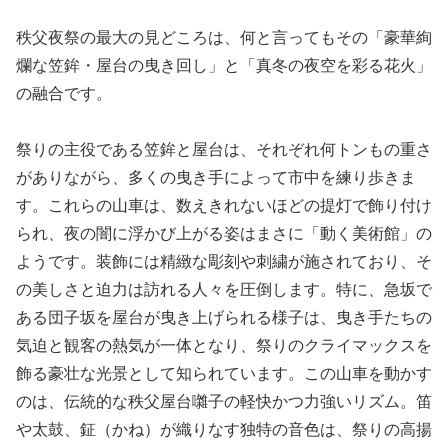
秩父夜祭の最大の見どころは、何と言ってもその「豪華絢
爛な笠鉾・屋台の曳き回し」と「真冬の夜空を彩る花火」
の融合です。
祭りの主役である笠鉾と屋台は、それぞれ何トンもの重さ
がありながら、多くの曳き手によって市中を練り歩きま
す。これらの山車は、数えきれないほどの提灯で飾り付け
られ、夜の闇に浮かび上がる姿はまさに「動く美術館」の
ようです。装飾には精緻な彫刻や刺繍が施されており、そ
の美しさと迫力は訪れる人々を圧倒します。特に、急坂で
ある団子坂を屋台が曳き上げられる様子は、曳き手たちの
気迫と観客の熱気が一体となり、祭りのクライマックスを
飾る豪壮な光景として知られています。この山車を動かす
のは、伝統的な秩父屋台囃子の軽快かつ力強いリズム。笛
や太鼓、鉦（かね）が織りなす独特の音色は、祭りの高揚