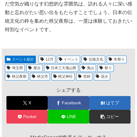
だ空気が織りなす幻想的な雰囲気は、訪れる人々に深い感
動と忘れがたい思い出をもたらすことでしょう。日本の伝
統文化の粋を集めた秩父夜祭は、一度は体験しておきたい
特別なイベントです。
イベント紹介
12月
イベント
伝統文化
冬祭り
埼玉県
屋台
日本三大曳山祭
曳山
祭り
秩父夜祭
秩父市
秩父神社
笠鉾
花火
シェアする
X
Facebook
はてブ
Pocket
LINE
コピー