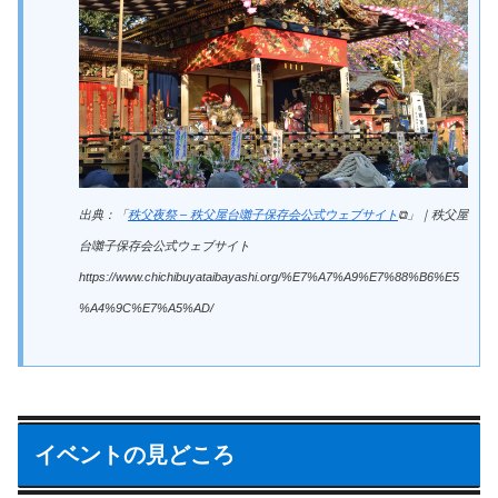
出典：「
秩父夜祭 – 秩父屋台囃子保存会公式ウェブサイト
⧉」｜秩父屋
台囃子保存会公式ウェブサイト
https://www.chichibuyataibayashi.org/%E7%A7%A9%E7%88%B6%E5
%A4%9C%E7%A5%AD/
イベントの見どころ