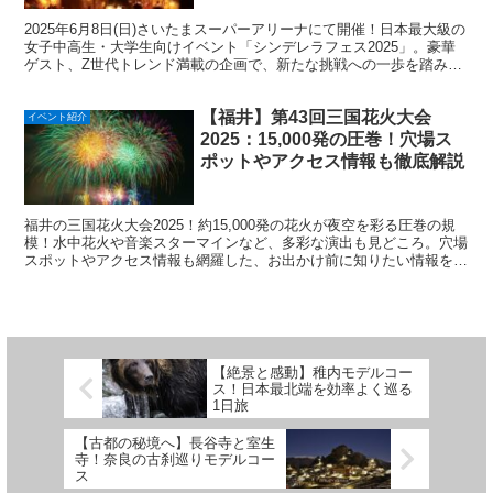
2025年6月8日(日)さいたまスーパーアリーナにて開催！日本最大級の
女子中高生・大学生向けイベント「シンデレラフェス2025」。豪華
ゲスト、Z世代トレンド満載の企画で、新たな挑戦への一歩を踏み出
せる刺激的な1日を体験しよう！参加無料（女性限定・事前予約
制）。
【福井】第43回三国花火大会
イベント紹介
2025：15,000発の圧巻！穴場ス
ポットやアクセス情報も徹底解説
福井の三国花火大会2025！約15,000発の花火が夜空を彩る圧巻の規
模！水中花火や音楽スターマインなど、多彩な演出も見どころ。穴場
スポットやアクセス情報も網羅した、お出かけ前に知りたい情報を徹
底解説。夏の思い出に最高の体験を！
【絶景と感動】稚内モデルコー
ス！日本最北端を効率よく巡る
1日旅
【古都の秘境へ】長谷寺と室生
寺！奈良の古刹巡りモデルコー
ス