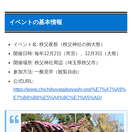
イベントの基本情報
イベント名: 秩父夜祭（秩父神社の例大祭）
開催日時: 毎年12月2日（宵宮）、12月3日（大祭）
開催場所: 秩父神社周辺（埼玉県秩父市）
参加方法: 一般見学（観覧自由）
公式URL:
https://www.chichibuyataibayashi.org/%E7%A7%A9%
E7%B6%B6%E5%A4%9C%E7%A5%AD/