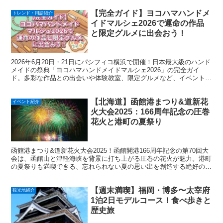
【完全ガイド】ヨコハマハンドメ
トレンド・用語紹介
イドマルシェ2026で運命の作品
と限定グルメに出会おう！
2026年6月20日・21日にパシフィコ横浜で開催！日本最大級のハンド
メイドの祭典「ヨコハマハンドメイドマルシェ2026」の完全ガイ
ド。多彩な作品との出会いや体験教室、限定グルメなど、イベントの
見どころや混雑対策をまとめてご紹介します。
【北海道】函館港まつり&道新花
イベント紹介
火大会2025：166周年記念の圧巻
花火と港町の夏祭り
函館港まつり&道新花火大会2025！函館開港166周年記念の第70回大
会は、函館山と津軽海峡を背景に打ち上がる圧巻の花火が魅力。港町
の夏祭りも満喫できる、忘れられない夏の思い出を創造する絶好のチ
ャンス！開催情報やチケット情報は公式サイトをチェック！
【週末満喫】福岡・博多〜太宰府
観光地紹介
1泊2日モデルコース！食べ歩きと
歴史旅