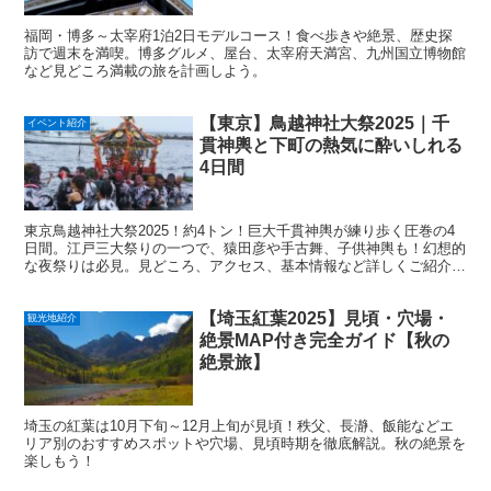
福岡・博多～太宰府1泊2日モデルコース！食べ歩きや絶景、歴史探
訪で週末を満喫。博多グルメ、屋台、太宰府天満宮、九州国立博物館
など見どころ満載の旅を計画しよう。
【東京】鳥越神社大祭2025｜千
イベント紹介
貫神輿と下町の熱気に酔いしれる
4日間
東京鳥越神社大祭2025！約4トン！巨大千貫神輿が練り歩く圧巻の4
日間。江戸三大祭りの一つで、猿田彦や手古舞、子供神輿も！幻想的
な夜祭りは必見。見どころ、アクセス、基本情報など詳しくご紹介。
2025年の日程は未定ですが、例年6月中旬開催です！
【埼玉紅葉2025】見頃・穴場・
観光地紹介
絶景MAP付き完全ガイド【秋の
絶景旅】
埼玉の紅葉は10月下旬～12月上旬が見頃！秩父、長瀞、飯能などエ
リア別のおすすめスポットや穴場、見頃時期を徹底解説。秋の絶景を
楽しもう！