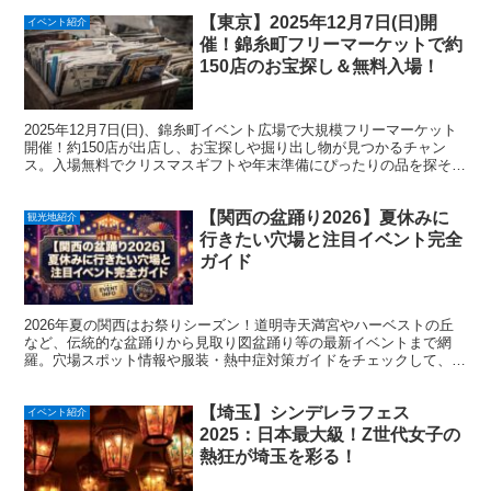
【東京】2025年12月7日(日)開
イベント紹介
催！錦糸町フリーマーケットで約
150店のお宝探し＆無料入場！
2025年12月7日(日)、錦糸町イベント広場で大規模フリーマーケット
開催！約150店が出店し、お宝探しや掘り出し物が見つかるチャン
ス。入場無料でクリスマスギフトや年末準備にぴったりの品を探そ
う！東京の週末は錦糸町へ。
【関西の盆踊り2026】夏休みに
観光地紹介
行きたい穴場と注目イベント完全
ガイド
2026年夏の関西はお祭りシーズン！道明寺天満宮やハーベストの丘
など、伝統的な盆踊りから見取り図盆踊り等の最新イベントまで網
羅。穴場スポット情報や服装・熱中症対策ガイドをチェックして、夏
休みのお出かけを最高の思い出にしましょう。今すぐ開催スケジュー
ルを確認！
【埼玉】シンデレラフェス
イベント紹介
2025：日本最大級！Z世代女子の
熱狂が埼玉を彩る！