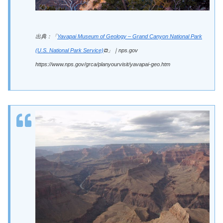
出典：「
Yavapai Museum of Geology – Grand Canyon National Park
(U.S. National Park Service)
⧉」｜nps.gov
https://www.nps.gov/grca/planyourvisit/yavapai-geo.htm