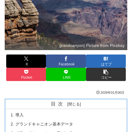
grandcanyon| Picture from Pixabay
X
Facebook
はてブ
Pocket
LINE
コピー
2026年01月06日
目次
導入
グランドキャニオン基本データ