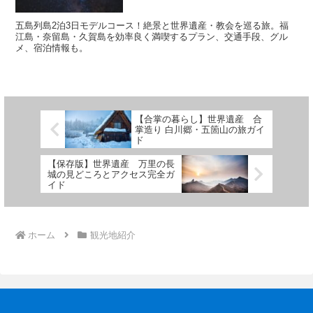
五島列島2泊3日モデルコース！絶景と世界遺産・教会を巡る旅。福
江島・奈留島・久賀島を効率良く満喫するプラン、交通手段、グル
メ、宿泊情報も。
【合掌の暮らし】世界遺産 合
掌造り 白川郷・五箇山の旅ガイ
ド
【保存版】世界遺産 万里の長
城の見どころとアクセス完全ガ
イド
ホーム
観光地紹介