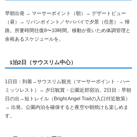
早朝出発 → マーサーポイント（朝）→ デザートビュー
（昼）→ リパンポイント／ヤバパイで夕景（任意）→ 帰
路。所要時間往復8〜10時間。移動が長いため体調管理と
余裕あるスケジュールを。
1泊2日（サウスリム中心）
1日目：到着→サウスリム観光（マーサーポイント・ハー
ミッツレスト）→ 夕日観賞・公園近郊宿泊。2日目：早朝
日の出→短トレイル（Bright Angel Trailの入口付近散策）
→ 出発。公園内泊を確保すると夜空や朝焼けも楽しめま
す。