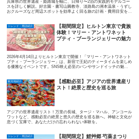
兵庫県の世界遺産・姫路城を軸に、日帰り〜2泊の実践的モデルコー
スを詳しく解説。好古園・書写山圓教寺、淡路島の洲本温泉・うずし
おクルーズなど周辺スポットを効率よく回る旅の計画・費用目安を一
挙掲載。アクセスのコツと季節の見どころ情報。
【期間限定】ヒルトン東京で貴族
トレンド・用語紹介
体験！マリー・アントワネット
プティ・ブーランジェリーの魅力
2026年4月14日よりヒルトン東京で開催！「マリー・アントワネット
プティ・ブーランジェリー」は、新宿で王妃のティータイムを楽しめ
る優雅なイベントです。SNS映え必至のパンやサンドイッチの魅
力、アクセス、予約のコツまで見どころを余すことなく徹底解説しま
す。
【感動必至】アジアの世界遺産リ
観光地紹介
スト！絶景と歴史を巡る旅
アジアの世界遺産リスト！万里の長城、タージ・マハル、アンコール
ワットなど、感動必至の絶景と悠久の歴史を巡る旅へ。神秘と文化が
息づく宝庫で、あなただけの忘れられない体験を。
【期間限定】鯉艸郷 芍薬まつり
トレンド・用語紹介