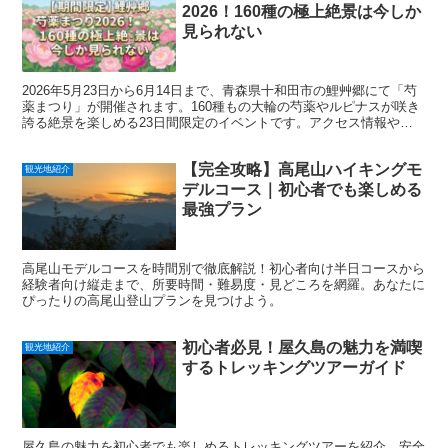
2026！160種の極上絶景は今しか
見られない
2026年5月23日から6月14日まで、青森県十和田市の鯉艸郷にて「芍
薬まつり」が開催されます。160種もの大輪の芍薬やルピナスが咲き
誇る絶景を楽しめる23日間限定のイベントです。アクセス情報や混
雑回避のコツをチェックして、初夏の華やかなお出かけに出かけまし
ょう。
【完全攻略】高尾山ハイキングモ
観光地紹介
デルコース｜初心者でも楽しめる
最強プラン
高尾山モデルコースを時間別で徹底解説！初心者向け半日コースから
経験者向け縦走まで、所要時間・難易度・見どころを網羅。あなたに
ぴったりの高尾山登山プランを見つけよう。
初心者必見！屋久島の魅力を満喫
観光地紹介
するトレッキングツアーガイド
屋久島の魅力を初心者でも楽しめるトレッキングツアーを紹介。安全