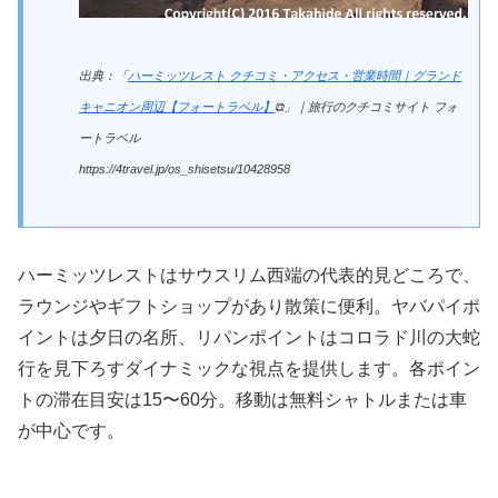
出典：「
ハーミッツレスト クチコミ・アクセス・営業時間｜グランド
キャニオン周辺【フォートラベル】
⧉」｜旅行のクチコミサイト フォ
ートラベル
https://4travel.jp/os_shisetsu/10428958
ハーミッツレストはサウスリム西端の代表的見どころで、
ラウンジやギフトショップがあり散策に便利。ヤバパイポ
イントは夕日の名所、リパンポイントはコロラド川の大蛇
行を見下ろすダイナミックな視点を提供します。各ポイン
トの滞在目安は15〜60分。移動は無料シャトルまたは車
が中心です。