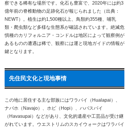
察できる稀有な場所です。化石も豊富で、2020年には約3
億年前の脊椎動物の足跡化石が報じられました（出典：
NEWT）。植生は約1,500種以上、鳥類約355種、哺乳
類・爬虫類など多様な生態系が確認されています。絶滅危
惧種のカリフォルニア・コンドルは地区によって観察例が
あるものの遭遇は稀で、観察には運と現地ガイドの情報が
鍵となります。
先住民文化と現地事情
この地に居住する主な部族にはワラパイ（Hualapai）、
ナバホ（Navajo）、ホピ（Hopi）、ハバスパイ
（Havasupai）などがあり、文化的遺産や工芸品が受け継
がれています。ウエストリムのスカイウォークはワラパイ