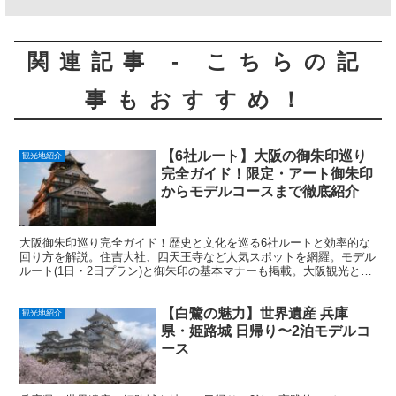
関連記事 - こちらの記
事もおすすめ！
【6社ルート】大阪の御朱印巡り
観光地紹介
完全ガイド！限定・アート御朱印
からモデルコースまで徹底紹介
大阪御朱印巡り完全ガイド！歴史と文化を巡る6社ルートと効率的な
回り方を解説。住吉大社、四天王寺など人気スポットを網羅。モデル
ルート(1日・2日プラン)と御朱印の基本マナーも掲載。大阪観光と合
わせて充実した旅を！
【白鷺の魅力】世界遺産 兵庫
観光地紹介
県・姫路城 日帰り〜2泊モデルコ
ース