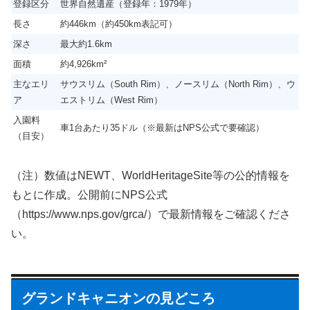
登録区分
世界自然遺産（登録年：1979年）
長さ
約446km（約450km表記可）
深さ
最大約1.6km
面積
約4,926km²
主なエリ
サウスリム（South Rim）、ノースリム（North Rim）、ウ
ア
エストリム（West Rim）
入園料
車1台あたり35ドル（※最新はNPS公式で要確認）
（目安）
（注）数値はNEWT、WorldHeritageSite等の公的情報を
もとに作成。公開前にNPS公式
（https://www.nps.gov/grca/）で最新情報をご確認くださ
い。
グランドキャニオンの見どころ