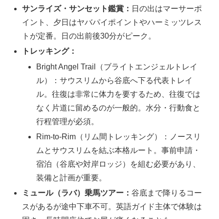
サンライズ・サンセット鑑賞：
日の出はマーサーポ
イント、夕日はヤバパイポイントやハーミッツレス
トが定番。日の出前後30分がピーク。
トレッキング：
Bright Angel Trail（ブライトエンジェルトレイ
ル）：サウスリムから谷底へ下る代表トレイ
ル。往復は非常に体力を要するため、往復では
なく片道に留めるのが一般的。水分・行動食と
行程管理が必須。
Rim-to-Rim（リム間トレッキング）：ノースリ
ムとサウスリムを結ぶ本格ルート。事前申請・
宿泊（谷底や対岸ロッジ）を組む必要があり、
装備と計画が重要。
ミュール（ラバ）乗馬ツアー：
谷底まで降りるコー
スがあるが途中下車不可。英語ガイド主体で体験は