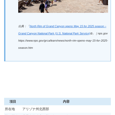
出典：「
North Rim of Grand Canyon opens May 15 for 2025 season –
Grand Canyon National Park (U.S. National Park Service)
⧉」｜nps.gov
https://www.nps.gov/grca/learn/news/north-rim-opens-may-15-for-2025-
season.htm
項目
内容
所在地
アリゾナ州北西部