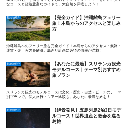
なコースと経験豊富なガイドで、大自然を満喫しよう！
【完全ガイド】沖縄離島フェリー
観光地紹介
旅！本島からのアクセスと楽しみ
方
沖縄離島へのフェリー旅を完全ガイド！本島からのアクセス・航路・
運賃・楽しみ方を解説。島巡り計画に必須の情報が満載！
【あなたに最適】スリランカ観光
観光地紹介
モデルコース｜テーマ別おすすめ
旅プラン
スリランカ観光のモデルコースは文化・歴史・自然・ビーチのテーマ
別プランで。個人旅行・ツアー比較も。あなたに最適な旅を！
【絶景発見】五島列島2泊3日モデ
観光地紹介
ルコース！世界遺産と教会を巡る
島旅