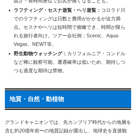
固さ・長時間座位でお尻が痛くなることも。
ラフティング・セスナ遊覧・ヘリ遊覧：
コロラド川
でのラフティングは日数と費用がかかるが迫力満
点。セスナやヘリは短時間で俯瞰でき、時間が限ら
れる旅行者向け。ツアー会社例：Scenic、Aqua-
Vegas、NEWT等。
野生動物ウォッチング：
カリフォルニア・コンドル
など稀に観察可能。遭遇確率は低いため、期待しつ
つも過度な期待は禁物。
地質・自然・動植物
グランドキャニオンでは、先カンブリア時代からの地層を
含む約20億年前〜の地質記録が露出し、地球史を直接観