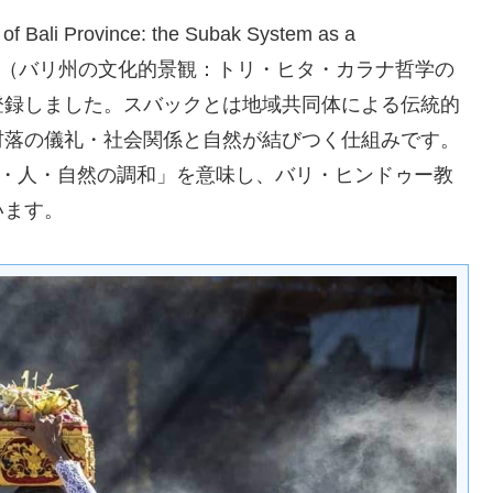
ali Province: the Subak System as a
ana philosophy（バリ州の文化的景観：トリ・ヒタ・カラナ哲学の
登録しました。スバックとは地域共同体による伝統的
村落の儀礼・社会関係と自然が結びつく仕組みです。
a）は「神・人・自然の調和」を意味し、バリ・ヒンドゥー教
います。