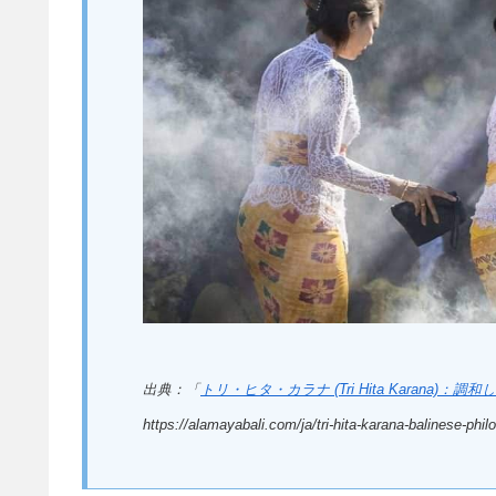
出典：「
トリ・ヒタ・カラナ (Tri Hita Karana)
https://alamayabali.com/ja/tri-hita-karana-balinese-phi