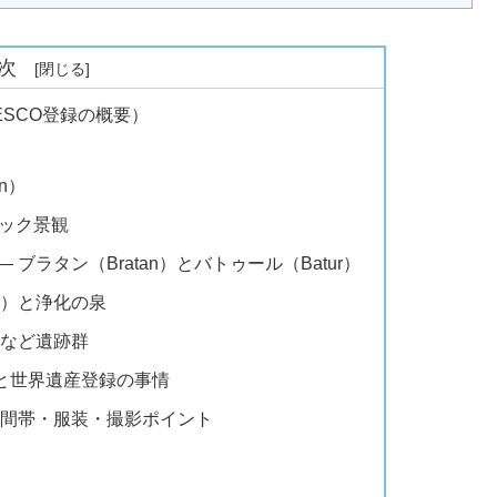
次
ESCO登録の概要）
n）
バック景観
— ブラタン（Bratan）とバトゥール（Batur）
ul）と浄化の泉
i）など遺跡群
）と世界遺産登録の事情
時間帯・服装・撮影ポイント