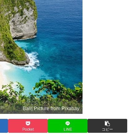
Bali| Picture from Pixabay
Pocket
LINE
コピー