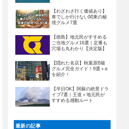
【わざわざ行く価値あり】
車でしか行けない関東の秘
境グルメ7選
【徳島】地元民がすすめる
ご当地グルメ16選｜定番も
穴場も丸わかり【決定版】
【隠れた名店】秋葉原B級
グルメ完全ガイド！9選＋α
を紹介！
【半日OK】阿蘇の絶景ドラ
イブ7選｜王道＋地元民が
すすめる感動ルート
最新の記事