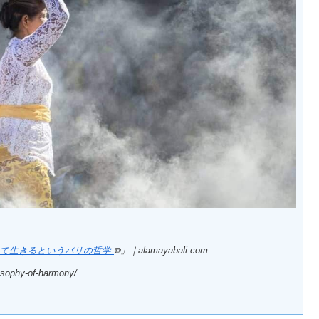
：調和して生きるというバリの哲学.
⧉」｜alamayabali.com
losophy-of-harmony/