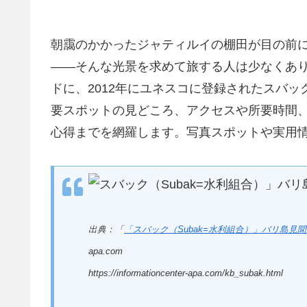
朝靄のかかったジャティルイの棚田が目の前
――そんな光景を求めて旅する人は少なくあ
ドに、2012年にユネスコに登録されたスバッ
要スポットの見どころ、アクセスや所要時間、
心得までを網羅します。写真スポットや実用
出典：「
「スバック（Subak=水利組合）」バリ島
apa.com
https://informationcenter-apa.com/kb_subak.html