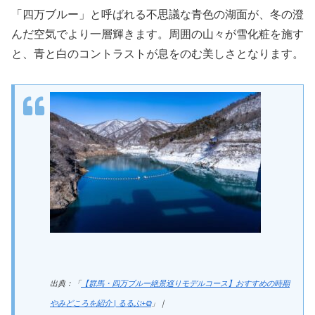
「四万ブルー」と呼ばれる不思議な青色の湖面が、冬の澄
んだ空気でより一層輝きます。周囲の山々が雪化粧を施す
と、青と白のコントラストが息をのむ美しさとなります。
出典：「
【群馬・四万ブルー絶景巡りモデルコース】おすすめの時期
やみどころを紹介 | るるぶ+⧉
」｜