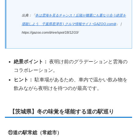
出典：「
冬は雲海を見るチャンス！丘陵が幾重にも重なり合う絶景を
堪能しよう 千葉県君津市 | クルマ情報サイトｰGAZOO.com⧉
」｜
https://gazoo.com/drive/spot/18/12/10/
絶景ポイント：
夜明け前のグラデーションと雲海の
コラボレーション。
ヒント：
駐車場があるため、車内で温かい飲み物を
飲みながら夜明けを待つのが最高です。
【茨城県】冬の味覚を堪能する道の駅巡り
⑪道の駅常総（常総市）