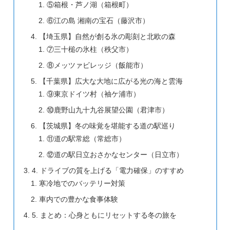
⑤箱根・芦ノ湖（箱根町）
⑥江の島 湘南の宝石（藤沢市）
【埼玉県】自然が創る氷の彫刻と北欧の森
⑦三十槌の氷柱（秩父市）
⑧メッツァビレッジ（飯能市）
【千葉県】広大な大地に広がる光の海と雲海
⑨東京ドイツ村（袖ケ浦市）
⑩鹿野山九十九谷展望公園（君津市）
【茨城県】冬の味覚を堪能する道の駅巡り
⑪道の駅常総（常総市）
⑫道の駅日立おさかなセンター（日立市）
4. ドライブの質を上げる「電力確保」のすすめ
寒冷地でのバッテリー対策
車内での豊かな食事体験
5. まとめ：心身ともにリセットする冬の旅を