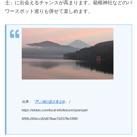
士」に出会えるチャンスが高まります。箱根神社などのパ
ワースポット巡りも併せて楽しめます。
出典：「
芦ノ湖の逆さ富士⧉
」｜
https://ekitan.com/local-info/leisure/spot/spid-
6f99c260ecc82d67fbae7d3378e33f90