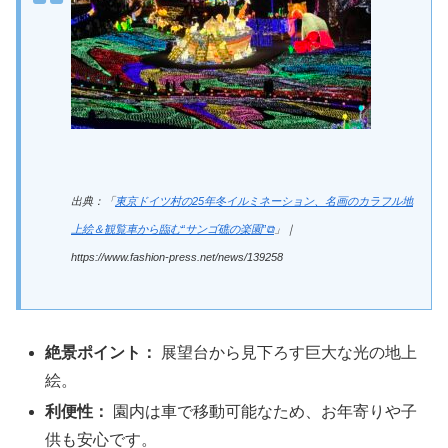
出典：「
東京ドイツ村の25年冬イルミネーション、名画のカラフル地
上絵＆観覧車から臨む“サンゴ礁の楽園”⧉
」｜
https://www.fashion-press.net/news/139258
絶景ポイント：
展望台から見下ろす巨大な光の地上
絵。
利便性：
園内は車で移動可能なため、お年寄りや子
供も安心です。