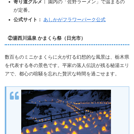
寄り道グルメ：
園内の「佐野ラーメン」で温まるの
が定番。
公式サイト：
あしかがフラワーパーク公式
②湯西川温泉 かまくら祭（日光市）
数百ものミニかまくらに火が灯る幻想的な風景は、栃木県
を代表する冬の景色です。平家の落人伝説が残る秘湯エリ
アで、都心の喧騒を忘れた贅沢な時間を過ごせます。