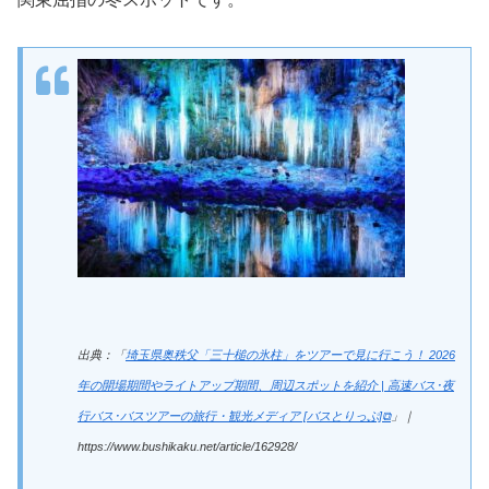
出典：「
埼玉県奥秩父「三十槌の氷柱」をツアーで見に行こう！ 2026
年の開場期間やライトアップ期間、周辺スポットを紹介 | 高速バス･夜
行バス･バスツアーの旅行・観光メディア [バスとりっぷ]⧉
」｜
https://www.bushikaku.net/article/162928/