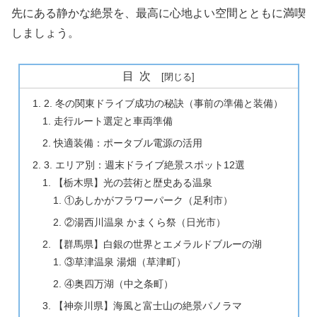
先にある静かな絶景を、最高に心地よい空間とともに満喫
しましょう。
目次
2. 冬の関東ドライブ成功の秘訣（事前の準備と装備）
走行ルート選定と車両準備
快適装備：ポータブル電源の活用
3. エリア別：週末ドライブ絶景スポット12選
【栃木県】光の芸術と歴史ある温泉
①あしかがフラワーパーク（足利市）
②湯西川温泉 かまくら祭（日光市）
【群馬県】白銀の世界とエメラルドブルーの湖
③草津温泉 湯畑（草津町）
④奥四万湖（中之条町）
【神奈川県】海風と富士山の絶景パノラマ