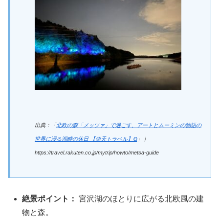
出典：「
北欧の森「メッツァ」で過ごす、アートとムーミンの物語の
世界に浸る湖畔の休日 【楽天トラベル】⧉
」｜
https://travel.rakuten.co.jp/mytrip/howto/metsa-guide
絶景ポイント：
宮沢湖のほとりに広がる北欧風の建
物と森。