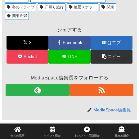
冬のドライブ
日帰り旅行
絶景スポット
関東
関東近郊
シェアする
X
Facebook
はてブ
Pocket
LINE
コピー
MediaSpace編集長をフォローする
MediaSpace編集長
関連記事 - こちらの記
全ての記事
イベント紹介
トレンド・用語紹介
観光地紹介