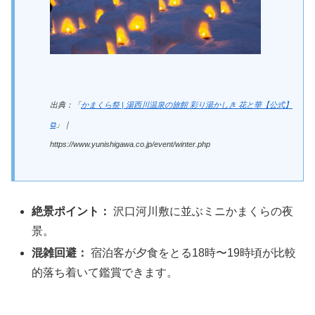
出典：「
かまくら祭 | 湯西川温泉の旅館 彩り湯かしき 花と華【公式】
⧉
」｜
https://www.yunishigawa.co.jp/event/winter.php
絶景ポイント：
沢口河川敷に並ぶミニかまくらの夜
景。
混雑回避：
宿泊客が夕食をとる18時〜19時頃が比較
的落ち着いて鑑賞できます。