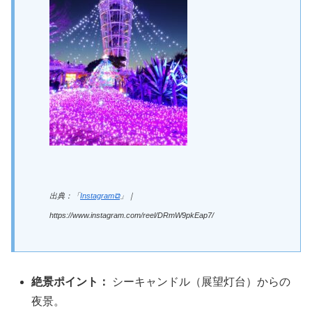
出典：「
Instagram⧉
」｜
https://www.instagram.com/reel/DRmW9pkEap7/
絶景ポイント：
シーキャンドル（展望灯台）からの
夜景。