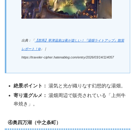
出典：「
【群馬】草津温泉は夜が楽しい！『湯畑ライトアップ』散策
レポート！⧉
」｜
https://traveler-cipher.hatenablog.com/entry/2026/03/14/114057
絶景ポイント：
湯気と光が織りなす幻想的な湯畑。
寄り道グルメ：
湯畑周辺で販売されている「上州牛
串焼き」。
④奥四万湖（中之条町）