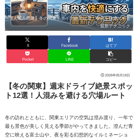
【人混み回避】冬の関東ドライブ絶景12選！車内を快適にする
最新テクニック
X
Facebook
はてブ
Pocket
LINE
コピー
2026年05月19日
【冬の関東】週末ドライブ絶景スポッ
ト12選！人混みを避ける穴場ルート
冬の訪れとともに、関東エリアの空気は澄み渡り、一年で
最も景色が美しく見える季節がやってきました。澄んだ青
空に映える富士山や、夜を彩る幻想的なイルミネーショ