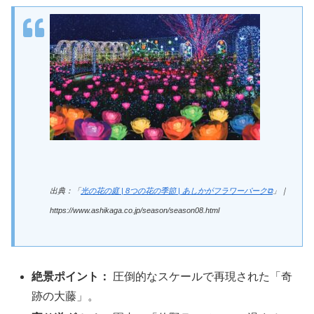
出典：「
光の花の庭 | 8つの花の季節 | あしかがフラワーパーク⧉
」｜
https://www.ashikaga.co.jp/season/season08.html
絶景ポイント：
圧倒的なスケールで再現された「奇
跡の大藤」。