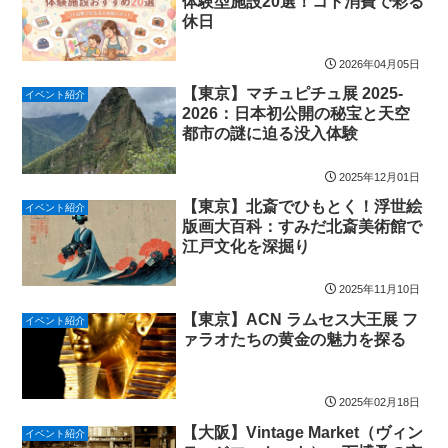
体験型施設20選！コト消費で彩る
休日
2026年04月05日
【東京】マチュピチュ展 2025-
イベント紹介
2026：日本初公開の秘宝と天空
都市の謎に迫る没入体験
2025年12月01日
【東京】北斎でひもとく！浮世絵
イベント紹介
版画大百科：すみだ北斎美術館で
江戸文化を深掘り
2025年11月10日
【東京】ACN ラムセス大王展 フ
イベント紹介
ァラオたちの黄金の魅力を探る
2025年02月18日
【大阪】Vintage Market（ヴィン
イベント紹介