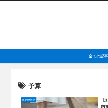
全ての記事
予算
【
観光地紹介
内