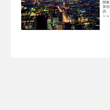
関東
算別
説。
シュ