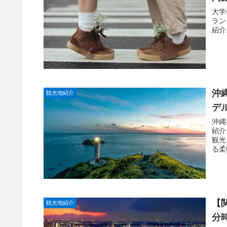
大学
ラン
紹介
沖
観光地紹介
デ
沖縄
紹介
観光
る柔
か？
【
観光地紹介
分