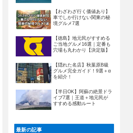
【わざわざ行く価値あり】
車でしか行けない関東の秘
境グルメ7選
【徳島】地元民がすすめる
ご当地グルメ16選｜定番も
穴場も丸わかり【決定版】
【隠れた名店】秋葉原B級
グルメ完全ガイド！9選＋α
を紹介！
【半日OK】阿蘇の絶景ドラ
イブ7選｜王道＋地元民が
すすめる感動ルート
最新の記事