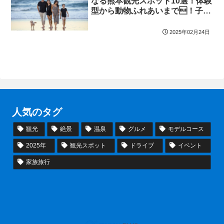
なる熊本観光スポット10選！体験
型から動物ふれあいまで！子連
れでも安心
2025年02月24日
人気のタグ
観光
絶景
温泉
グルメ
モデルコース
2025年
観光スポット
ドライブ
イベント
家族旅行