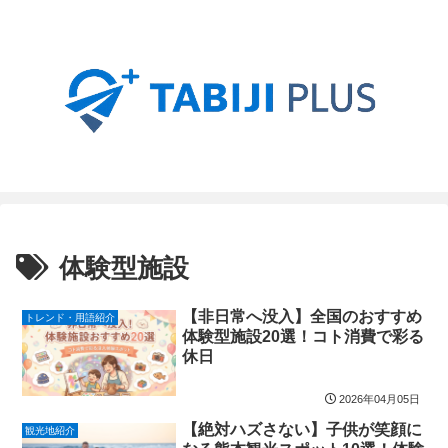
体験型施設
【非日常へ没入】全国のおすすめ
トレンド・用語紹介
体験型施設20選！コト消費で彩る
休日
2026年04月05日
【絶対ハズさない】子供が笑顔に
観光地紹介