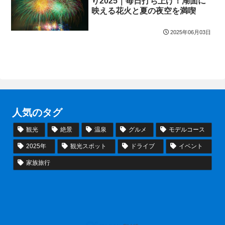
り2025｜毎日打ち上げ！湖面に
映える花火と夏の夜空を満喫
2025年06月03日
人気のタグ
観光
絶景
温泉
グルメ
モデルコース
2025年
観光スポット
ドライブ
イベント
家族旅行