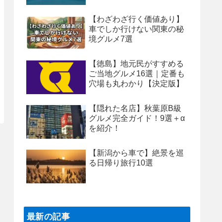
【わざわざ行く価値あり】
車でしか行けない関東の秘
境グルメ7選
【徳島】地元民がすすめる
ご当地グルメ16選｜定番も
穴場も丸わかり【決定版】
【隠れた名店】秋葉原B級
グルメ完全ガイド！9選＋α
を紹介！
【新潟から車で】絶景を巡
る日帰り旅行10選
最新の記事