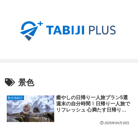
景色
癒やしの日帰り一人旅プラン5選
観光地紹介
週末の自分時間！日帰り一人旅で
リフレッシュ 心満たす日帰り一
人旅：温泉グルメ絶景を堪能
2025年04月18日