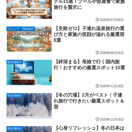
テル15選！プールや部屋食で家族
旅行を贅沢に
2026年07月05日
【失敗ゼロ】子連れ温泉旅行の選
トレンド・用語紹介
び方と家族の笑顔が溢れる厳選宿
8選
2026年05月31日
【絆深まる】母娘で行く国内旅
観光地紹介
行！おすすめの厳選スポット10選
2025年11月18日
【冬の穴場】2月がベスト！子連
観光地紹介
れ旅行で行きたい厳選スポット＆
宿
2025年11月15日
【心身リフレッシュ】冬の日本は
観光地紹介