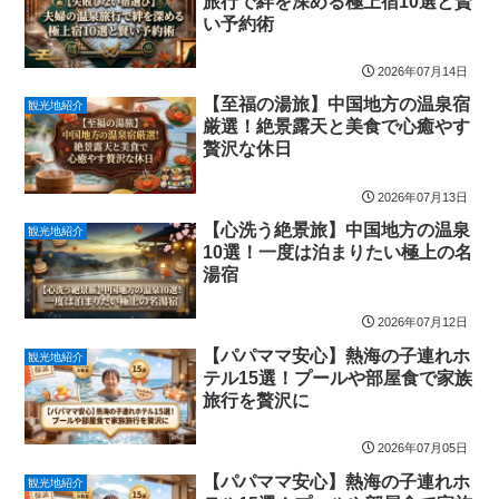
旅行で絆を深める極上宿10選と賢
い予約術
2026年07月14日
【至福の湯旅】中国地方の温泉宿
観光地紹介
厳選！絶景露天と美食で心癒やす
贅沢な休日
2026年07月13日
【心洗う絶景旅】中国地方の温泉
観光地紹介
10選！一度は泊まりたい極上の名
湯宿
2026年07月12日
【パパママ安心】熱海の子連れホ
観光地紹介
テル15選！プールや部屋食で家族
旅行を贅沢に
2026年07月05日
【パパママ安心】熱海の子連れホ
観光地紹介