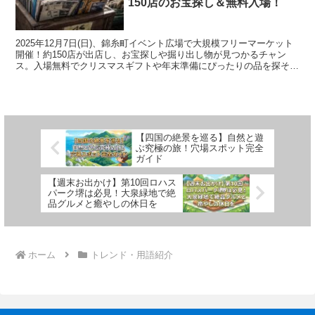
150店のお宝探し＆無料入場！
2025年12月7日(日)、錦糸町イベント広場で大規模フリーマーケット
開催！約150店が出店し、お宝探しや掘り出し物が見つかるチャン
ス。入場無料でクリスマスギフトや年末準備にぴったりの品を探そ
う！東京の週末は錦糸町へ。
【四国の絶景を巡る】自然と遊
ぶ究極の旅！穴場スポット完全
ガイド
【週末お出かけ】第10回ロハス
パーク堺は必見！大泉緑地で絶
品グルメと癒やしの休日を
ホーム
トレンド・用語紹介