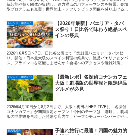
統芸能や祭り団体が集結し、迫力満点のパフォーマンスを披露。参加
型プログラムも充実！世界陸上・デフリンピック開催を盛り上げる文
化プログラムの一環です。公式サイトで最新情報を確認して、一緒に
祭りを楽しみましょう！
【2026年最新】パエリア・タパ
トレンド・用語紹介
ス祭り！日比谷で味わう絶品スペ
インの祭典
2026年6月5日〜7日、日比谷公園にて「第11回パエリア・タパス祭
り」開催！日本最大級のスペイン料理の祭典で、絶品パエリアとタパ
ス、フラメンコを堪能しませんか？会場へのアクセスや混雑対策、楽
しみ方を完全網羅したガイドで、初夏の東京でのグルメ旅を最高に楽
しみましょう！
【最新レポ】名探偵コナンカフェ
トレンド・用語紹介
大阪！劇場版の世界観と限定絶品
グルメが必見
2026年4月10日から8月2日まで、大阪・梅田のHEP FIVEに「名探偵
コナンカフェ」が期間限定オープン！今回のテーマは「港町」。劇場
版の世界観を再現した特別な店内で、ビーフシチューハンバーグや限
定スイーツを楽しめます。事前予約でスムーズに入場して、充実の限
定グッズや特別な空間を堪能しよう。
子連れ旅行に最適！四国の魅力的
観光地紹介