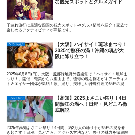
な観光スポットとグルメガイド
子連れ旅行に最適な四国の観光スポットやグルメ情報を紹介！家族で
楽しめるアクティビティが満載です。
【大阪】ハイサイ！琉球まつり！
イベント紹介
2025で熱狂の渦！沖縄の魂が大
阪に降り立つ！
2025年6月8日(日)、大阪・服部緑地野外音楽堂で「ハイサイ！琉球ま
つり！」開催！奄美から八重山まで、琉球の魂を揺るがすアーティス
ト＆エイサー団体が集結！歌、踊り、美味しい沖縄料理で熱狂の渦を
体感！入場無料！沖縄文化に触れたい方必見！詳細はこちらでチェッ
ク！
【高知】2025よさこい祭り！4日
イベント紹介
間熱狂の渦へ！日程・見どころ徹
底解説
2025年高知よさこい祭り！4日間、約2万人の踊り手が熱狂の渦を巻
き起こす！日程、見どころ、アクセス方法など、祭りの魅力を徹底解