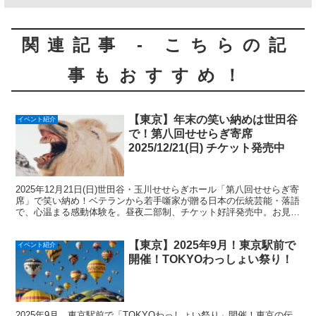
関連記事 - こちらの記
事もおすすめ！
【東京】年末の笑い納めは世田谷
イベント紹介
で！第八回せせらぎ寄席
2025/12/21(日) チケット発売中
2025年12月21日(日)世田谷・玉川せせらぎホール「第八回せせらぎ寄
席」で笑い納め！ベテランから若手噺家が贈る日本の伝統芸能・落語
で、心温まる感動体験を。昼夜二部制、チケット好評発売中。お見逃
しなく！
【東京】2025年9月！東京駅前で
イベント紹介
開催！TOKYOわっしょい祭り！
2025年9月、東京駅前で「TOKYOわっしょい祭り」開催！東京の伝