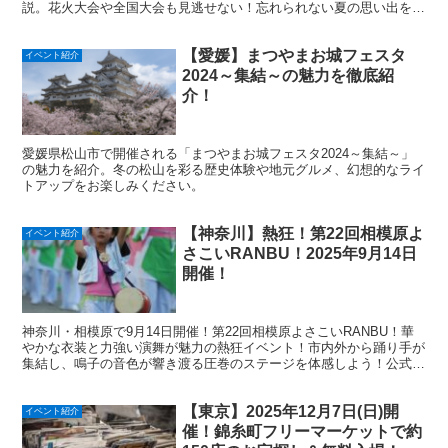
説。花火大会や全国大会も見逃せない！忘れられない夏の思い出を高
知で！
【愛媛】まつやまお城フェスタ
イベント紹介
2024～集結～の魅力を徹底紹
介！
愛媛県松山市で開催される「まつやまお城フェスタ2024～集結～」
の魅力を紹介。冬の松山を彩る歴史体験や地元グルメ、幻想的なライ
トアップをお楽しみください。
【神奈川】熱狂！第22回相模原よ
イベント紹介
さこいRANBU！2025年9月14日
開催！
神奈川・相模原で9月14日開催！第22回相模原よさこいRANBU！華
やかな衣装と力強い演舞が魅力の熱狂イベント！市内外から踊り手が
集結し、鳴子の音色が響き渡る圧巻のステージを体感しよう！公式
HPで詳細をチェック！
【東京】2025年12月7日(日)開
イベント紹介
催！錦糸町フリーマーケットで約