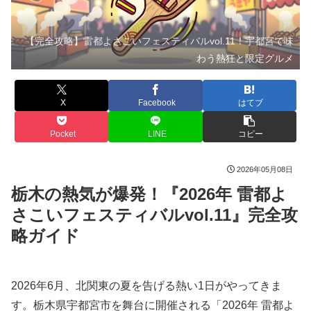
【完全攻略】雷都よさこいフェスティバルvol.11！宇都宮で味
わう熱狂と限定グルメ
X
Facebook
はてブ
Pocket
LINE
コピー
2026年05月08日
栃木の熱気が爆発！『2026年 雷都よ
さこいフェスティバルvol.11』完全攻
略ガイド
2026年6月、北関東の夏を告げる熱い1日がやってきま
す。栃木県宇都宮市を舞台に開催される「2026年 雷都よ