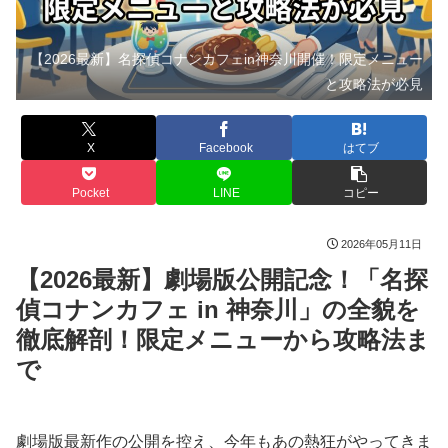
【2026最新】名探偵コナンカフェin神奈川開催！限定メニュー
と攻略法が必見
X
Facebook
はてブ
Pocket
LINE
コピー
2026年05月11日
【2026最新】劇場版公開記念！「名探
偵コナンカフェ in 神奈川」の全貌を
徹底解剖！限定メニューから攻略法ま
で
劇場版最新作の公開を控え、今年もあの熱狂がやってきま