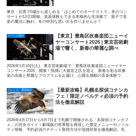
東京・目黒で0歳から楽しめる「はじめてのオーケストラ」冬のコン
サートが12/21開催。楽器体験もできる本格的な生演奏で、親子で音
楽の魔法に触れ、冬の特別な思い出を作りませんか？
【東京】豊島区吹奏楽団ニューイ
イベント紹介
ヤーコンサート2026 | 東京芸術劇
場で響く、新春の華麗な調べ
2026年1月10日(土)、東京芸術劇場で「豊島区吹奏楽団ニューイヤー
コンサート2026」開催！指揮に大釜宏之氏を迎え、新春を彩る吹奏
楽の名曲と華麗なプログラムをお届け。心躍る感動の音楽体験で、新
しい年の始まりを祝いませんか？
【最新攻略】札幌名探偵コナンカ
トレンド・用語紹介
フェ！限定ノベルティ必須の予約
法を徹底解説
2026年4月17日から6月7日まで札幌で開催される「名探偵コナンカフ
ェ」の完全ガイド！劇場版の世界観を再現した限定メニューやノベル
ティ情報、予約必須のチケット取得方法や混雑対策を徹底解説。札幌
でコナン体験を楽しみ尽くすための情報を今すぐチェック！