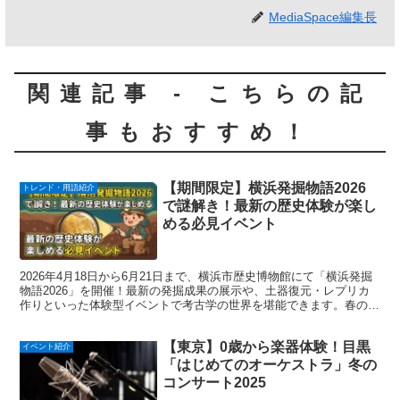
MediaSpace編集長
関連記事 - こちらの記
事もおすすめ！
【期間限定】横浜発掘物語2026
トレンド・用語紹介
で謎解き！最新の歴史体験が楽し
める必見イベント
2026年4月18日から6月21日まで、横浜市歴史博物館にて「横浜発掘
物語2026」を開催！最新の発掘成果の展示や、土器復元・レプリカ
作りといった体験型イベントで考古学の世界を堪能できます。春の旅
行や休日の学びにおすすめ。アクセスや見どころをチェック！
【東京】0歳から楽器体験！目黒
イベント紹介
「はじめてのオーケストラ」冬の
コンサート2025