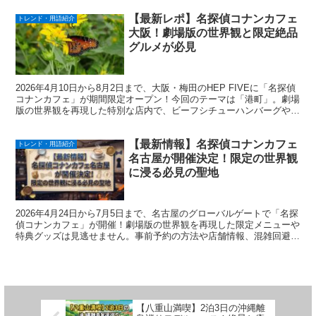
【最新レポ】名探偵コナンカフェ
トレンド・用語紹介
大阪！劇場版の世界観と限定絶品
グルメが必見
2026年4月10日から8月2日まで、大阪・梅田のHEP FIVEに「名探偵
コナンカフェ」が期間限定オープン！今回のテーマは「港町」。劇場
版の世界観を再現した特別な店内で、ビーフシチューハンバーグや限
定スイーツを楽しめます。事前予約でスムーズに入場して、充実の限
定グッズや特別な空間を堪能しよう。
【最新情報】名探偵コナンカフェ
トレンド・用語紹介
名古屋が開催決定！限定の世界観
に浸る必見の聖地
2026年4月24日から7月5日まで、名古屋のグローバルゲートで「名探
偵コナンカフェ」が開催！劇場版の世界観を再現した限定メニューや
特典グッズは見逃せません。事前予約の方法や店舗情報、混雑回避の
攻略法まで、ファン必見の最新情報を詳しくお届けします。
【八重山満喫】2泊3日の沖縄離