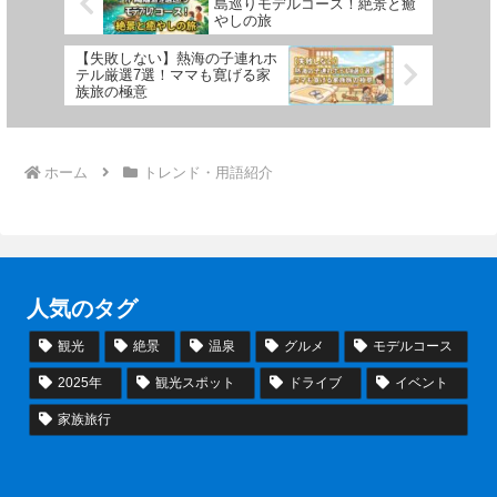
島巡りモデルコース！絶景と癒
やしの旅
【失敗しない】熱海の子連れホ
テル厳選7選！ママも寛げる家
族旅の極意
ホーム
トレンド・用語紹介
人気のタグ
観光
絶景
温泉
グルメ
モデルコース
2025年
観光スポット
ドライブ
イベント
家族旅行