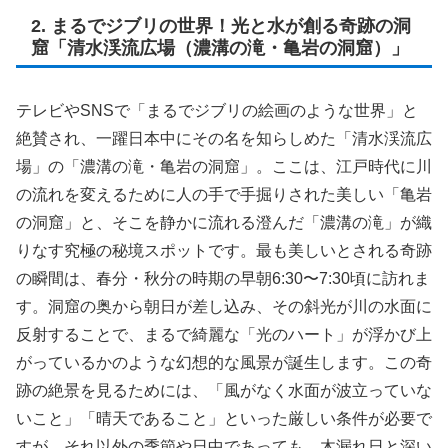
2. まるでジブリの世界！光と水が創る奇跡の洞
窟「清水渓流広場（濃溝の滝・亀岩の洞窟）」
テレビやSNSで「まるでジブリの絵画のような世界」と
絶賛され、一躍日本中にその名を知らしめた「清水渓流広
場」の「濃溝の滝・亀岩の洞窟」。ここは、江戸時代に川
の流れを変えるために人の手で手掘りされた美しい「亀岩
の洞窟」と、そこを静かに流れる澄んだ「濃溝の滝」が織
りなす究極の秘境スポットです。最も美しいとされる奇跡
の瞬間は、春分・秋分の時期の早朝6:30〜7:30頃に訪れま
す。洞窟の奥から朝日が差し込み、その斜光が川の水面に
反射することで、まるで綺麗な「光のハート」が浮かび上
がっているかのような幻想的な風景が誕生します。この奇
跡の絶景を見るためには、「風がなく水面が波立っていな
いこと」「晴天であること」といった厳しい条件が必要で
すが、それ以外の季節や日中であっても、木漏れ日と深い