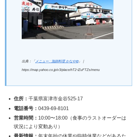
出典：「
メニュー : 漁師料理 かなや⧉
」｜
https://map.yahoo.co.jp/v3/place/hT2-lZuFTZs/menu
住所：
千葉県富津市金谷525-17
電話番号：
0439-69-8101
営業時間：
10:00〜18:00（食事のラストオーダーは
状況により変動あり）
最新情報：
年末年始の休業や臨時休業などがあるた