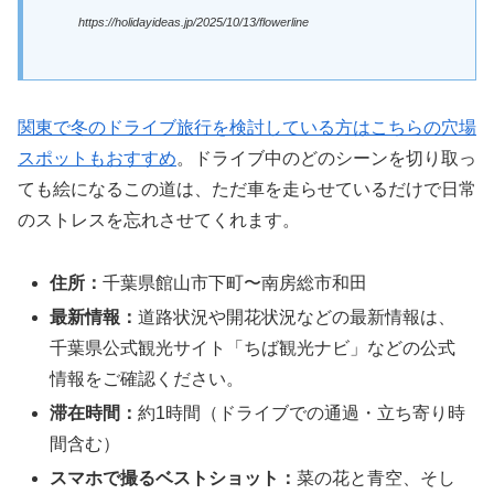
https://holidayideas.jp/2025/10/13/flowerline
関東で冬のドライブ旅行を検討している方はこちらの穴場
スポットもおすすめ
。ドライブ中のどのシーンを切り取っ
ても絵になるこの道は、ただ車を走らせているだけで日常
のストレスを忘れさせてくれます。
住所：
千葉県館山市下町〜南房総市和田
最新情報：
道路状況や開花状況などの最新情報は、
千葉県公式観光サイト「ちば観光ナビ」などの公式
情報をご確認ください。
滞在時間：
約1時間（ドライブでの通過・立ち寄り時
間含む）
スマホで撮るベストショット：
菜の花と青空、そし