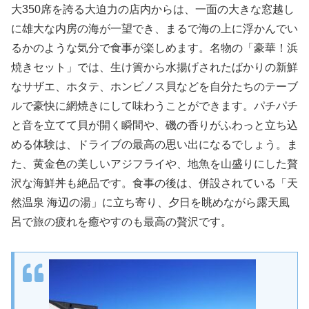
大350席を誇る大迫力の店内からは、一面の大きな窓越し
に雄大な内房の海が一望でき、まるで海の上に浮かんでい
るかのような気分で食事が楽しめます。名物の「豪華！浜
焼きセット」では、生け簀から水揚げされたばかりの新鮮
なサザエ、ホタテ、ホンビノス貝などを自分たちのテーブ
ルで豪快に網焼きにして味わうことができます。パチパチ
と音を立てて貝が開く瞬間や、磯の香りがふわっと立ち込
める体験は、ドライブの最高の思い出になるでしょう。ま
た、黄金色の美しいアジフライや、地魚を山盛りにした贅
沢な海鮮丼も絶品です。食事の後は、併設されている「天
然温泉 海辺の湯」に立ち寄り、夕日を眺めながら露天風
呂で旅の疲れを癒やすのも最高の贅沢です。