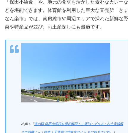
「保田小給食」や、地元の食材を活かした素朴なカレーな
どを堪能できます。体育館を利用した巨大な直売所「きょ
なん楽市」では、南房総市や周辺エリアで採れた新鮮な野
菜や特産品が並び、お土産探しにも最適です。
出典：「
道の駅 保田小学校を徹底解説！～宿泊・グルメ・お土産情報
まで満載！～｜特集｜千葉県公式観光サイト ちば観光ナビ⧉
」｜