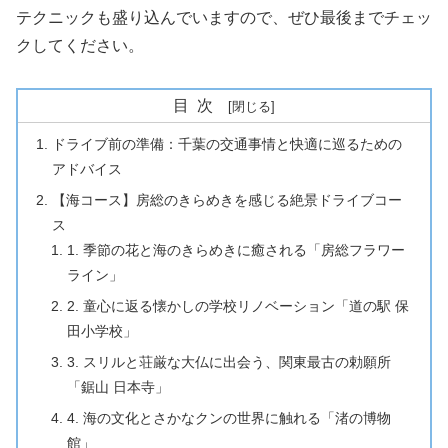
テクニックも盛り込んでいますので、ぜひ最後までチェッ
クしてください。
目次
ドライブ前の準備：千葉の交通事情と快適に巡るための
アドバイス
【海コース】房総のきらめきを感じる絶景ドライブコー
ス
1. 季節の花と海のきらめきに癒される「房総フラワー
ライン」
2. 童心に返る懐かしの学校リノベーション「道の駅 保
田小学校」
3. スリルと荘厳な大仏に出会う、関東最古の勅願所
「鋸山 日本寺」
4. 海の文化とさかなクンの世界に触れる「渚の博物
館」