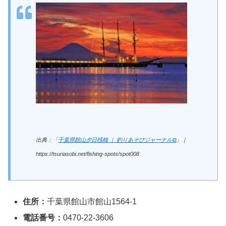
出典：「
千葉県館山夕日桟橋 ｜ 釣りあそびジャーナル⧉
」｜
https://tsuriasobi.net/fishing-spots/spot008
住所：
千葉県館山市館山1564-1
電話番号：
0470-22-3606