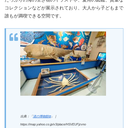
コレクションなどが展示されており、大人から子どもまで
誰もが満喫できる空間です。
出典：「
渚の博物館⧉
」｜
https://map.yahoo.co.jp/v3/place/HSVEUFjzvno