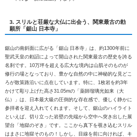
3. スリルと荘厳な大仏に出会う、関東最古の勅
願所「鋸山 日本寺」
鋸山の南斜面に広がる「鋸山 日本寺」は、約1300年前に
聖武天皇の勅詔によって開山された関東最古の歴史を誇る
名刹です。10万坪を超える広大な境内は山肌そのものが
修行の場となっており、豊かな自然の中に神秘的な見どこ
ろが散策路沿いに点在しています。特に、1枚岩を約3年
かけて彫り上げた高さ31.05mの「薬師瑠璃光如来（大
仏）」は、日本最大級の圧倒的な存在感で、優しく静かに
参拝者を迎え入れてくれます。そして、鋸山のハイライト
といえば、切り立った岩壁の先端から空中へ突き出した展
望台「地獄のぞき」です。ここから真下を覗き込むスリル
はまさに地獄そのもの！しかし、目線を前に向ければ、キ