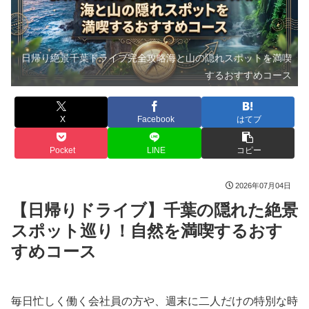
日帰り絶景千葉ドライブ完全攻略海と山の隠れスポットを満喫
するおすすめコース
X
Facebook
はてブ
Pocket
LINE
コピー
2026年07月04日
【日帰りドライブ】千葉の隠れた絶景
スポット巡り！自然を満喫するおす
すめコース
毎日忙しく働く会社員の方や、週末に二人だけの特別な時