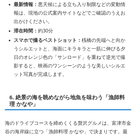
最新情報：
悪天候による立ち入り制限などの変動情
報は、現地の公式案内サイトなどでご確認のうえお
出かけください。
滞在時間：
約30分
スマホで撮るベストショット：
桟橋の先端へと向か
うシルエットと、海面にキラキラと一筋に伸びる夕
日のオレンジ色の「サンロード」を重ねて逆光で撮
影すると、映画のワンシーンのような美しいシルエ
ット写真が完成します。
6. 絶景の海を眺めながら地魚を味わう「漁師料
理 かなや」
海のドライブコースを締めくくる贅沢グルメは、富津市金
谷の海岸線に立つ「漁師料理 かなや」で決まりです。最