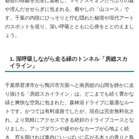
都会の喧騒を完全に遮断し、マイナスイオンたっぷりの森
や澄んだせせらぎに包まれる、癒やしの「山コース」で
す。千葉の内陸にひっそりと佇む隠れた秘境や現代アート
のスポットを巡り、深い呼吸とともに心身をととのえまし
ょう。
1. 深呼吸しながら走る緑のトンネル「房総スカ
イライン」
千葉県君津市から鴨川市方面へと南房総の山間を静かに走
り抜ける「房総スカイライン」は、どこまでも続く豊かな
緑と爽快な空気に包まれた、森林浴ドライブに最適なルー
トです。かつては有料道路でしたが、現在は完全無料化さ
れ、より気軽にアクセスできる絶好のドライブコースとな
りました。アップダウンや緩やかなカーブが心地よく続
き、窓を開ければ車内にいっぱいに広がる木々の香りと鳥