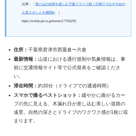
出典：「
海と山の自然を楽しむ千葉ドライブ旅！日帰りでおすすめの
人気スポットを満喫⧉
」｜
https://ontrip.jal.co.jp/kanto/17765255
住所：
千葉県君津市西粟倉〜片倉
最新情報：
山道における通行規制や気象情報は、事
前に交通情報サイト等で公式発表をご確認くださ
い。
滞在時間：
約30分（ドライブでの通過時間）
スマホで撮るベストショット：
緩やかに曲がるカー
ブの先に見える、木漏れ日が差し込む美しい道路の
遠景。自然の深さとドライブのワクワク感が1枚に収
まります。