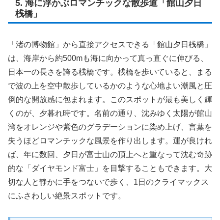
5. 海に浮かぶロマンチックな散歩道「館山夕日
桟橋」
「渚の博物館」から直接アクセスできる「館山夕日桟橋」
は、海岸から約500mも海に向かって真っ直ぐに伸びる、
日本一の長さを誇る桟橋です。桟橋を歩いていると、まる
で波の上を空中散歩しているかのような心地よい潮風と圧
倒的な開放感に包まれます。このスポットが最も美しく輝
くのが、夕暮れ時です。名前の通り、沈みゆく太陽が館山
湾をオレンジや紫色のグラデーションに染め上げ、言葉を
失うほどロマンチックな風景を作り出します。運が良けれ
ば、年に数回、夕日が富士山の頂上へと重なって沈む奇跡
的な「ダイヤモンド富士」を目撃することもできます。大
切な人と静かに手をつないで歩く、1日のクライマックス
にふさわしい絶景スポットです。