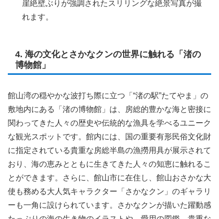
崖絶壁ぶりが強調されたスリリングな絶景写真が撮
れます。
4. 海の文化とさかなクンの世界に触れる「渚の
博物館」
館山湾の穏やかな波打ち際に立つ「“渚の駅”たてやま」の
敷地内にある「渚の博物館」は、房総的豊かな海と密接に
関わってきた人々の歴史や伝統的な漁具を学べるユニーク
な観光スポットです。館内には、国の重要有形民俗文化財
に指定されている貴重な房総半島の漁撈用具が展示されて
おり、海の恵みとともに生きてきた人々の知恵に触れるこ
とができます。さらに、館山市に在住し、館山おさかな大
使も務める大人気キャラクター「さかなクン」のギャラリ
ーも一角に設けられています。さかなクンが描いた躍動感
たっぷりの海の生き物のイラストや、愛用の図鑑、貴重な