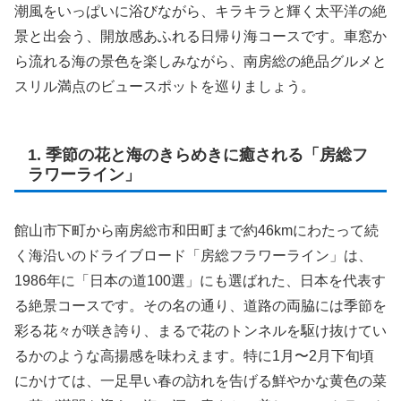
潮風をいっぱいに浴びながら、キラキラと輝く太平洋の絶
景と出会う、開放感あふれる日帰り海コースです。車窓か
ら流れる海の景色を楽しみながら、南房総の絶品グルメと
スリル満点のビュースポットを巡りましょう。
1. 季節の花と海のきらめきに癒される「房総フ
ラワーライン」
館山市下町から南房総市和田町まで約46kmにわたって続
く海沿いのドライブロード「房総フラワーライン」は、
1986年に「日本の道100選」にも選ばれた、日本を代表す
る絶景コースです。その名の通り、道路の両脇には季節を
彩る花々が咲き誇り、まるで花のトンネルを駆け抜けてい
るかのような高揚感を味わえます。特に1月〜2月下旬頃
にかけては、一足早い春の訪れを告げる鮮やかな黄色の菜