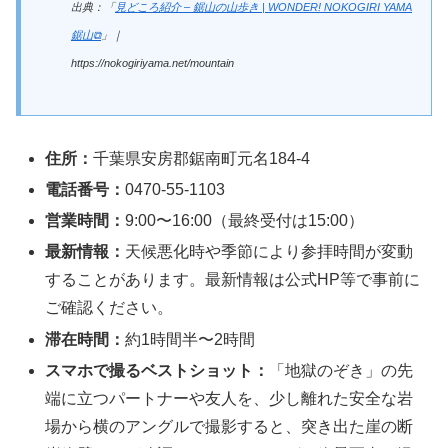
出典：「
見どころ紹介 – 鋸山の山歩き | WONDER! NOKOGIRI YAMA
鋸山⧉
」｜
https://nokogiriyama.net/mountain
住所：
千葉県安房郡鋸南町元名184-4
電話番号：
0470-55-1103
営業時間：
9:00〜16:00（最終受付は15:00）
最新情報：
天候悪化時や季節により参拝時間が変動
することがあります。最新情報は公式HP等で事前に
ご確認ください。
滞在時間：
約1時間半〜2時間
スマホで撮るベストショット：
「地獄のぞき」の先
端に立つパートナーや友人を、少し離れた安全な岩
場から横のアングルで撮影すると、突き出た崖の断