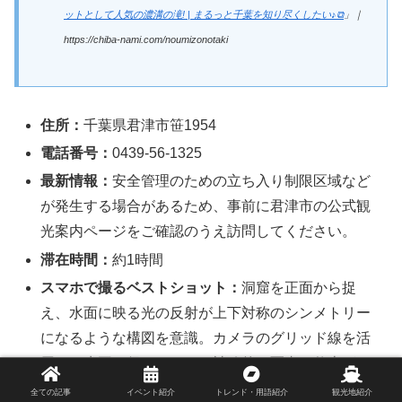
ットとして人気の濃溝の滝! | まるっと千葉を知り尽くしたい♪⧉
」｜
https://chiba-nami.com/noumizonotaki
住所：
千葉県君津市笹1954
電話番号：
0439-56-1325
最新情報：
安全管理のための立ち入り制限区域など
が発生する場合があるため、事前に君津市の公式観
光案内ページをご確認のうえ訪問してください。
滞在時間：
約1時間
スマホで撮るベストショット：
洞窟を正面から捉
え、水面に映る光の反射が上下対称のシンメトリー
になるような構図を意識。カメラのグリッド線を活
用して水平を保つと、より神秘的な写真に仕上がり
ます。
全ての記事
イベント紹介
トレンド・用語紹介
観光地紹介