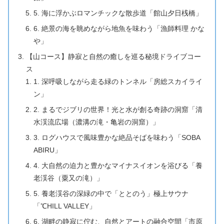
5. 海に浮かぶロマンチックな散歩道「館山夕日桟橋」
6. 絶景の海を眺めながら地魚を味わう「漁師料理 かな
や」
【山コース】静寂と自然の癒しを巡る秘境ドライブコー
ス
1. 深呼吸しながら走る緑のトンネル「房総スカイライ
ン」
2. まるでジブリの世界！光と水が創る奇跡の洞窟「清
水渓流広場（濃溝の滝・亀岩の洞窟）」
3. ログハウスで風味豊かな絶品そばを味わう「SOBA
ABIRU」
4. 大自然の迫力と豊かなマイナスイオンを浴びる「養
老渓谷（粟又の滝）」
5. 養老渓谷の深緑の中で「ととのう」極上サウナ
「℃HILL VALLEY」
6. 湖畔の静寂に佇む、自然とアートの融合空間「市原