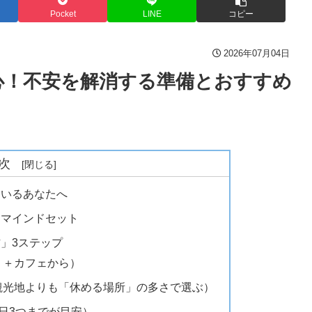
Pocket
LINE
コピー
2026年07月04日
心！不安を解消する準備とおすすめ
次
ているあなたへ
るマインドセット
方」3ステップ
り＋カフェから）
（観光地よりも「休める場所」の多さで選ぶ）
1日3つまでが目安）