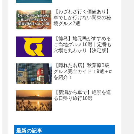
【わざわざ行く価値あり】
車でしか行けない関東の秘
境グルメ7選
【徳島】地元民がすすめる
ご当地グルメ16選｜定番も
穴場も丸わかり【決定版】
【隠れた名店】秋葉原B級
グルメ完全ガイド！9選＋α
を紹介！
【新潟から車で】絶景を巡
る日帰り旅行10選
最新の記事