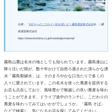
出典：「
100％へのこだわり | 知る/楽しむ | 霧島酒造株式会社
⧉」｜霧
島酒造株式会社
https://www.kirishima.co.jp/knowledge/material/
霧島山麓は名水の地としても知られています。霧島連山に
降り注いだ雨が、数十年かけて自然ろ過された清らかな湧
水「霧島裂罅水」は、そのまろやかな口当たりで多くの
人々に愛されています。この名水を使った蕎麦を提供する
お店も点在しており、風味豊かで喉越しの良い蕎麦を味わ
うことができます。ドライブ途中のランチに、こだわりの
蕎麦を味わってみてはいかがでしょうか。「霧島 そば」
などで検索し、気になるお店を探してみてください。