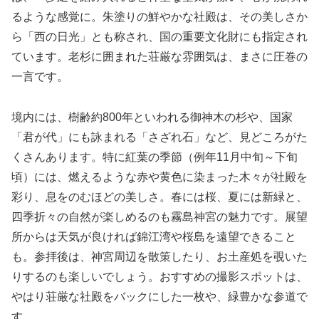
るような感覚に。朱塗りの鮮やかな社殿は、その美しさか
ら「西の日光」とも称され、国の重要文化財にも指定され
ています。老杉に囲まれた荘厳な雰囲気は、まさに圧巻の
一言です。
境内には、樹齢約800年といわれる御神木の杉や、国家
「君が代」にも詠まれる「さざれ石」など、見どころがた
くさんあります。特に紅葉の季節（例年11月中旬～下旬
頃）には、燃えるような赤や黄色に染まった木々が社殿を
彩り、息をのむほどの美しさ。春には桜、夏には新緑と、
四季折々の自然が楽しめるのも霧島神宮の魅力です。展望
所からは天気が良ければ錦江湾や桜島を遠望できること
も。参拝後は、神宮周辺を散策したり、お土産処を覗いた
りするのも楽しいでしょう。おすすめの撮影スポットは、
やはり荘厳な社殿をバックにした一枚や、緑豊かな参道で
す。