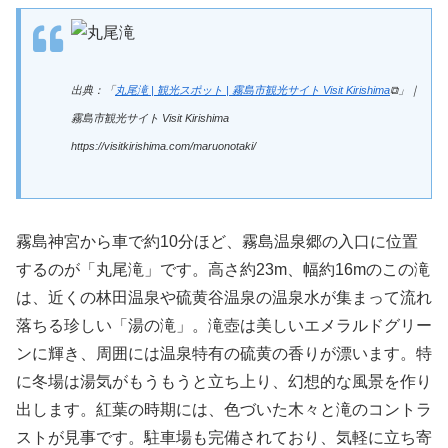
出典：「
丸尾滝 | 観光スポット | 霧島市観光サイト Visit Kirishima
⧉」｜
霧島市観光サイト Visit Kirishima
https://visitkirishima.com/maruonotaki/
霧島神宮から車で約10分ほど、霧島温泉郷の入口に位置
するのが「丸尾滝」です。高さ約23m、幅約16mのこの滝
は、近くの林田温泉や硫黄谷温泉の温泉水が集まって流れ
落ちる珍しい「湯の滝」。滝壺は美しいエメラルドグリー
ンに輝き、周囲には温泉特有の硫黄の香りが漂います。特
に冬場は湯気がもうもうと立ち上り、幻想的な風景を作り
出します。紅葉の時期には、色づいた木々と滝のコントラ
ストが見事です。駐車場も完備されており、気軽に立ち寄