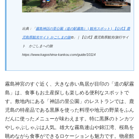
出典：「
霧島神話の里公園（道の駅霧島） | 観光スポット | 【公式】鹿
児島県観光サイト かごしまの旅
⧉」｜【公式】鹿児島県観光/旅行サイ
ト かごしまへの旅
https://www.kagoshima-kankou.com/guide/10114
霧島神宮のすぐ近く、大きな赤い鳥居が目印の「道の駅霧
島」は、食事もお土産探しも楽しめる便利なスポットで
す。敷地内にある「神話の里公園」のレストランでは、鹿
児島の特産品である黒豚を使った料理や地元の野菜をふん
だんに使ったメニューが味わえます。特に黒豚のトンカツ
やしゃぶしゃぶは人気。雄大な霧島連山や錦江湾、桜島を
眺めながら食事ができるロケーションも魅力です。物産館