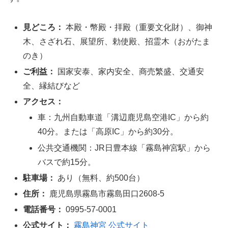
見どころ：
本殿・幣殿・拝殿（重要文化財）、御神
木、さざれ石、展望所、勅使殿、招霊木（おがたま
のき）
ご利益：
国家安泰、家内安全、商売繁盛、交通安
全、縁結びなど
アクセス：
車：九州自動車道「溝辺鹿児島空港IC」から約
40分。または「高原IC」から約30分。
公共交通機関：JR日豊本線「霧島神宮駅」から
バスで約15分。
駐車場：
あり（無料、約500台）
住所：
鹿児島県霧島市霧島田口2608-5
電話番号：
0995-57-0001
公式サイト：
霧島神宮 公式サイト