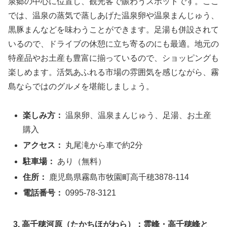
泉郷の中心に位置し、観光客で賑わうスポットです。ここ
では、温泉の蒸気で蒸しあげた温泉卵や温泉まんじゅう、
黒豚まんなどを味わうことができます。足湯も併設されて
いるので、ドライブの休憩に立ち寄るのにも最適。地元の
特産品やお土産も豊富に揃っているので、ショッピングも
楽しめます。活気あふれる市場の雰囲気を感じながら、霧
島ならではのグルメを堪能しましょう。
楽しみ方：
温泉卵、温泉まんじゅう、足湯、お土産
購入
アクセス：
丸尾滝から車で約2分
駐車場：
あり（無料）
住所：
鹿児島県霧島市牧園町高千穂3878-114
電話番号：
0995-78-3121
3. 高千穂河原（たかちほがわら）：霊峰・高千穂峰と