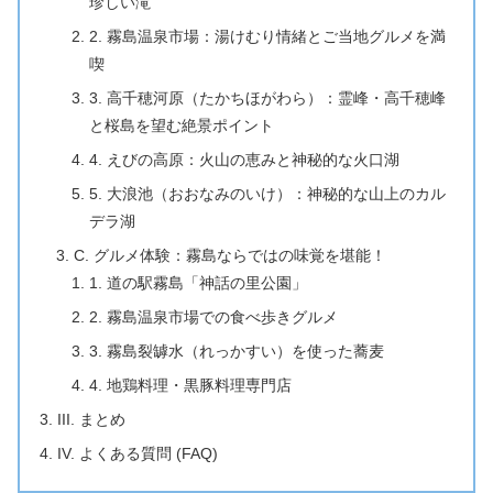
珍しい滝
2. 霧島温泉市場：湯けむり情緒とご当地グルメを満
喫
3. 高千穂河原（たかちほがわら）：霊峰・高千穂峰
と桜島を望む絶景ポイント
4. えびの高原：火山の恵みと神秘的な火口湖
5. 大浪池（おおなみのいけ）：神秘的な山上のカル
デラ湖
C. グルメ体験：霧島ならではの味覚を堪能！
1. 道の駅霧島「神話の里公園」
2. 霧島温泉市場での食べ歩きグルメ
3. 霧島裂罅水（れっかすい）を使った蕎麦
4. 地鶏料理・黒豚料理専門店
III. まとめ
IV. よくある質問 (FAQ)