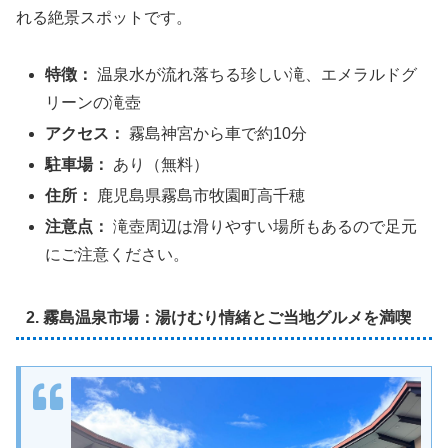
れる絶景スポットです。
特徴：
温泉水が流れ落ちる珍しい滝、エメラルドグ
リーンの滝壺
アクセス：
霧島神宮から車で約10分
駐車場：
あり（無料）
住所：
鹿児島県霧島市牧園町高千穂
注意点：
滝壺周辺は滑りやすい場所もあるので足元
にご注意ください。
2. 霧島温泉市場：湯けむり情緒とご当地グルメを満喫