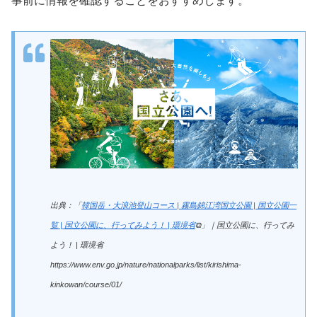
事前に情報を確認することをおすすめします。
出典：「
韓国岳・大浪池登山コース | 霧島錦江湾国立公園 | 国立公園一
覧 | 国立公園に、行ってみよう！ | 環境省
⧉」｜国立公園に、行ってみ
よう！ | 環境省
https://www.env.go.jp/nature/nationalparks/list/kirishima-
kinkowan/course/01/