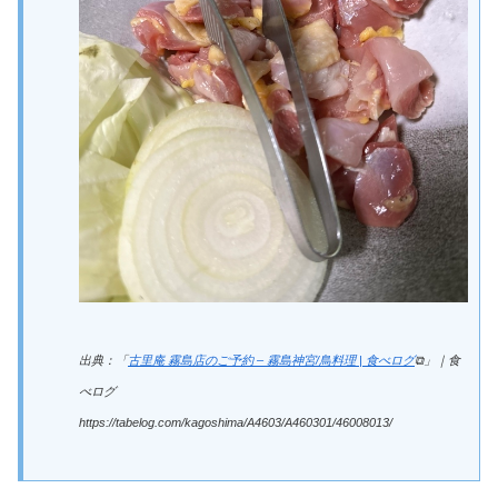
出典：「
古里庵 霧島店のご予約 – 霧島神宮/鳥料理 | 食べログ
⧉」｜食
べログ
https://tabelog.com/kagoshima/A4603/A460301/46008013/