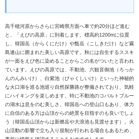
高千穂河原からさらに宮崎県方面へ車で約20分ほど進む
と、「えびの高原」に到着します。標高約1200mに位置
し、韓国岳（からくにだけ）や甑岳（こしきだけ）など霧
島連山に囲まれた美しい高原です。秋には自生するススキ
が一面をえび色に染めることからこの名がついたと言われ
ています。えびの高原では、不動池、六観音御池（ろっか
んのんみいけ）、白紫池（びゃくしいけ）といった神秘的
な火口湖を巡る池巡り自然探勝路が整備されており、気軽
にハイキングを楽しめます。特に不動池のコバルトブルー
の湖水は息をのむ美しさ。韓国岳への登山口もあり、体力
に自信のある方は山頂からの絶景を目指すのも良いでしょ
う（韓国岳山頂からは新燃岳や大浪池も見渡せます）。火
山活動の影響で立ち入り規制が行われる場合もあるため、