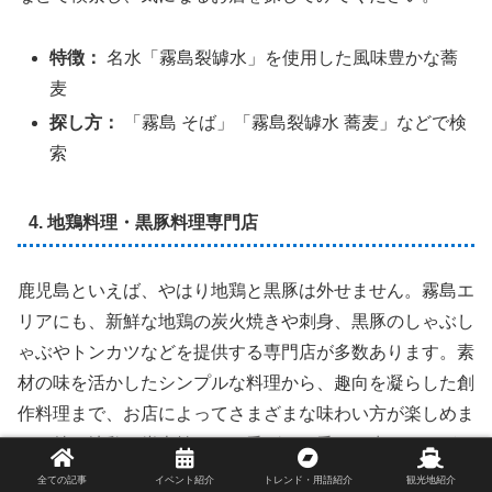
特徴：
名水「霧島裂罅水」を使用した風味豊かな蕎
麦
探し方：
「霧島 そば」「霧島裂罅水 蕎麦」などで検
索
4. 地鶏料理・黒豚料理専門店
鹿児島といえば、やはり地鶏と黒豚は外せません。霧島エ
リアにも、新鮮な地鶏の炭火焼きや刺身、黒豚のしゃぶし
ゃぶやトンカツなどを提供する専門店が多数あります。素
材の味を活かしたシンプルな料理から、趣向を凝らした創
作料理まで、お店によってさまざまな味わい方が楽しめま
す。特に地鶏の炭火焼きは、香ばしい香りと歯ごたえがた
まらない逸品です。事前に予約が必要な場合もあるので、
全ての記事
イベント紹介
トレンド・用語紹介
観光地紹介