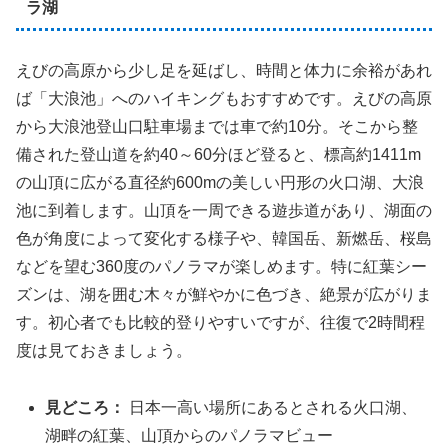
ラ湖
えびの高原から少し足を延ばし、時間と体力に余裕があれ
ば「大浪池」へのハイキングもおすすめです。えびの高原
から大浪池登山口駐車場までは車で約10分。そこから整
備された登山道を約40～60分ほど登ると、標高約1411m
の山頂に広がる直径約600mの美しい円形の火口湖、大浪
池に到着します。山頂を一周できる遊歩道があり、湖面の
色が角度によって変化する様子や、韓国岳、新燃岳、桜島
などを望む360度のパノラマが楽しめます。特に紅葉シー
ズンは、湖を囲む木々が鮮やかに色づき、絶景が広がりま
す。初心者でも比較的登りやすいですが、往復で2時間程
度は見ておきましょう。
見どころ：
日本一高い場所にあるとされる火口湖、
湖畔の紅葉、山頂からのパノラマビュー