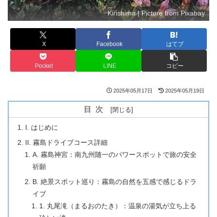
Kirishima | Picture from Pixabay
X
Facebook
はてブ
Pocket
LINE
コピー
2025年05月17日
2025年05月19日
目次
I. はじめに
II. 霧島ドライブコース詳細
A. 霧島神宮：南九州随一のパワースポットで旅の安全
祈願
B. 絶景スポット巡り：霧島の自然を五感で感じるドラ
イブ
1. 丸尾滝（まるおのたき）：温泉の湯気が立ち上る