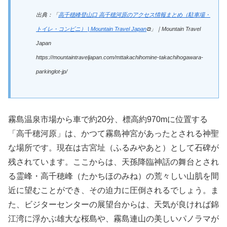
出典：「
高千穂峰登山口 高千穂河原のアクセス情報まとめ（駐車場・
トイレ・コンビニ） | Mountain Travel Japan
⧉」｜Mountain Travel
Japan
https://mountaintraveljapan.com/mttakachihomine-takachihogawara-
parkinglot-jp/
霧島温泉市場から車で約20分、標高約970mに位置する
「高千穂河原」は、かつて霧島神宮があったとされる神聖
な場所です。現在は古宮址（ふるみやあと）として石碑が
残されています。ここからは、天孫降臨神話の舞台とされ
る霊峰・高千穂峰（たかちほのみね）の荒々しい山肌を間
近に望むことができ、その迫力に圧倒されるでしょう。ま
た、ビジターセンターの展望台からは、天気が良ければ錦
江湾に浮かぶ雄大な桜島や、霧島連山の美しいパノラマが