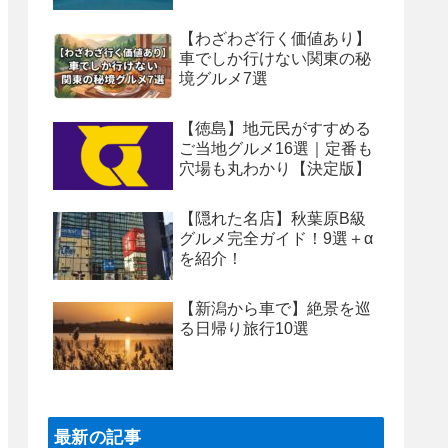
【わざわざ行く価値あり】
車でしか行けない関東の秘
境グルメ7選
【徳島】地元民がすすめる
ご当地グルメ16選｜定番も
穴場も丸わかり【決定版】
【隠れた名店】秋葉原B級
グルメ完全ガイド！9選＋α
を紹介！
【新潟から車で】絶景を巡
る日帰り旅行10選
最新の記事