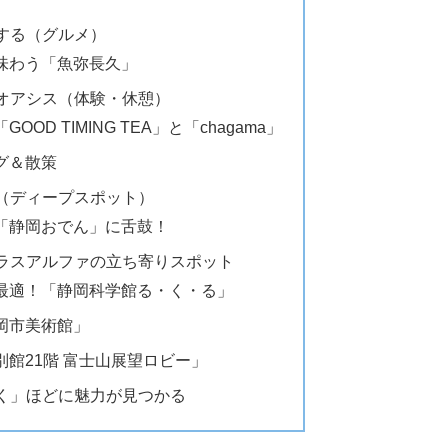
能する（グルメ）
味わう「魚弥長久」
のオアシス（体験・休憩）
D TIMING TEA」と「chagama」
グ＆散策
味（ディープスポット）
「静岡おでん」に舌鼓！
プラスアルファの立ち寄りスポット
最適！「静岡科学館る・く・る」
岡市美術館」
館21階 富士山展望ロビー」
歩く」ほどに魅力が見つかる