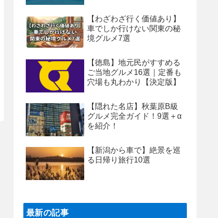
【わざわざ行く価値あり】
車でしか行けない関東の秘
境グルメ7選
【徳島】地元民がすすめる
ご当地グルメ16選｜定番も
穴場も丸わかり【決定版】
【隠れた名店】秋葉原B級
グルメ完全ガイド！9選＋α
を紹介！
【新潟から車で】絶景を巡
る日帰り旅行10選
最新の記事