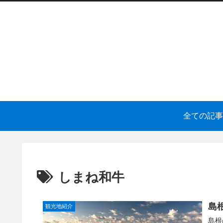
全ての記事
しまね和牛
島
観光地紹介
島根