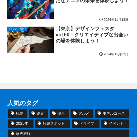
たなアニメの未来を体験しよう！
2024年11月13日
【東京】デザインフェスタ
イベント紹介
vol.60：クリエイティブな出会い
の場を体験しよう！
2024年11月02日
人気のタグ
観光
絶景
温泉
グルメ
モデルコース
2025年
観光スポット
ドライブ
イベント
家族旅行