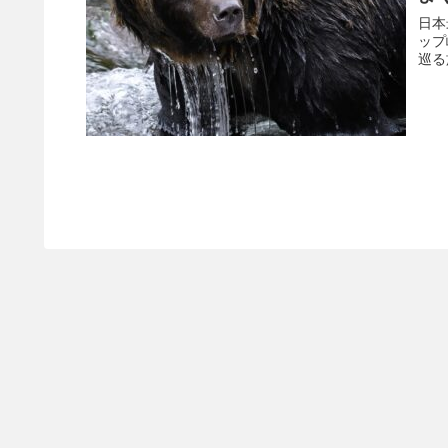
日本
ップ
巡る