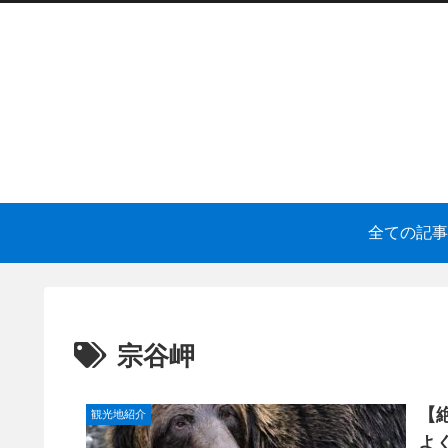
全ての記事
宗谷岬
【
観光地紹介
よ