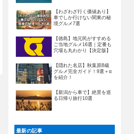
【わざわざ行く価値あり】
車でしか行けない関東の秘
境グルメ7選
【徳島】地元民がすすめる
ご当地グルメ16選｜定番も
穴場も丸わかり【決定版】
【隠れた名店】秋葉原B級
グルメ完全ガイド！9選＋α
を紹介！
【新潟から車で】絶景を巡
る日帰り旅行10選
最新の記事