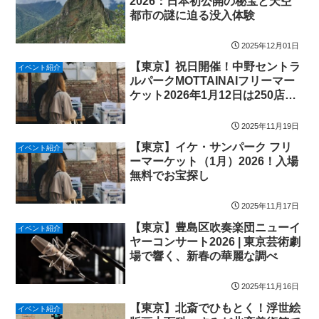
2026：日本初公開の秘宝と天空
都市の謎に迫る没入体験
2025年12月01日
【東京】祝日開催！中野セントラ
イベント紹介
ルパークMOTTAINAIフリーマー
ケット2026年1月12日は250店で
大賑わい！
2025年11月19日
【東京】イケ・サンパーク フリ
イベント紹介
ーマーケット（1月）2026！入場
無料でお宝探し
2025年11月17日
【東京】豊島区吹奏楽団ニューイ
イベント紹介
ヤーコンサート2026 | 東京芸術劇
場で響く、新春の華麗な調べ
2025年11月16日
【東京】北斎でひもとく！浮世絵
イベント紹介