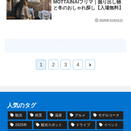
MOTTAINAIフリマ｜掘り出し物
と冬のおしゃれ探し【入場無料】
2025年10月01日
次のページ
次
1
2
3
4
へ
人気のタグ
観光
絶景
温泉
グルメ
モデルコース
2025年
観光スポット
ドライブ
イベント