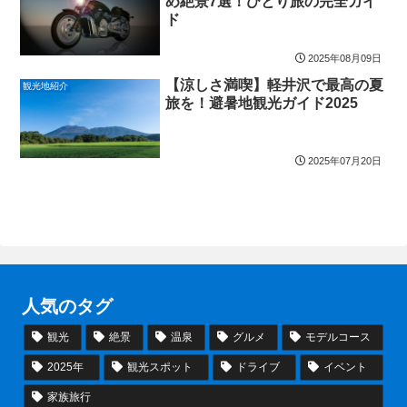
め絶景7選！ひとり旅の完全ガイ
ド
2025年08月09日
【涼しさ満喫】軽井沢で最高の夏
観光地紹介
旅を！避暑地観光ガイド2025
2025年07月20日
人気のタグ
観光
絶景
温泉
グルメ
モデルコース
2025年
観光スポット
ドライブ
イベント
家族旅行